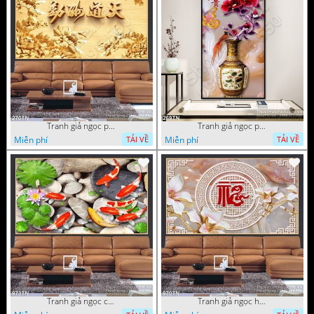
Tranh giả ngọc phù điêu ấn tượng
Tranh giả ngọc phù điêu rồng đẹp
Miễn phí
Miễn phí
TẢI VỀ
TẢI VỀ
Tranh giả ngọc cá Koi
Tranh giả ngọc hoa cổ điển