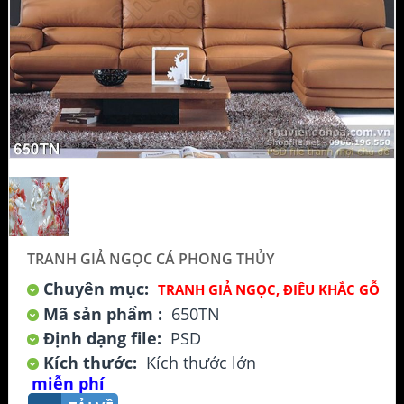
TRANH GIẢ NGỌC CÁ PHONG THỦY
Chuyên mục:
TRANH GIẢ NGỌC, ĐIÊU KHẮC GỖ
Mã sản phẩm :
650TN
Định dạng file:
PSD
Kích thước:
Kích thước lớn
miễn phí