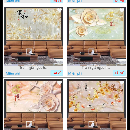
Miễn phí
Miễn phí
TẢI VỀ
TẢI VỀ
Tranh giả ngọc hoa nền gạch
Tranh giả ngọc hoa mai thư pháp
Miễn phí
Miễn phí
TẢI VỀ
TẢI VỀ