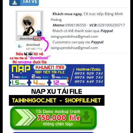
TẢI VỀ
Khách mua ngay
, CK trực tiếp: Đặng Minh
Hoàng
Momo:
0906196550 -
VCB:
0291000250717
Khách có thể thanh toán qua
Paypal
:
tainguyendohoa@gmail.com
Customers can pay via
Paypal
:
tainguyendohoa@gmail.com