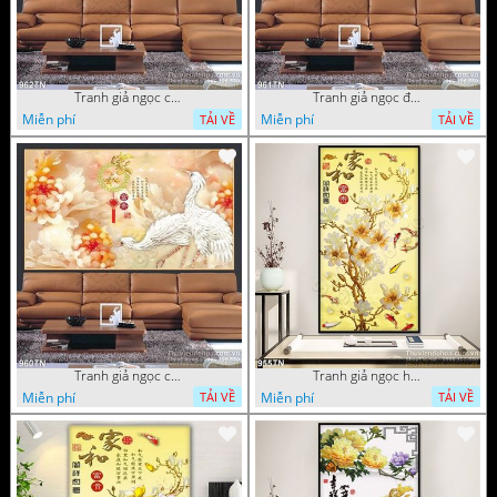
Tranh giả ngọc chim hạc và hoa
Tranh giả ngọc đội hạc và hoa cúc
Miễn phí
Miễn phí
TẢI VỀ
TẢI VỀ
Tranh giả ngọc chim hạc và hoa cúc
Tranh giả ngọc hoa trang trí thư pháp
Miễn phí
Miễn phí
TẢI VỀ
TẢI VỀ