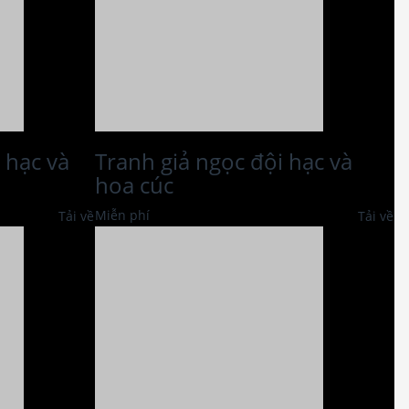
 hạc và
Tranh giả ngọc đội hạc và
hoa cúc
Miễn phí
Tải về
Tải về