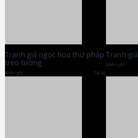
Tranh giả ngọc hoa thư pháp
Tranh gi
treo tường
Miễn phí
Miễn phí
Tải về