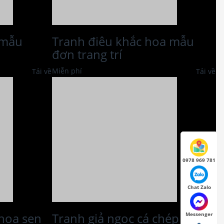
 mẫu
Tranh điêu khắc hoa mẫu
đơn trang trí
Miễn phí
Tải về
Tải về
0978 969 781
Chat Zalo
 hoa sen
Tranh giả ngọc cá chép và
Messenger