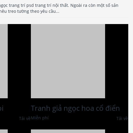
gọc trang trí psd trang trí nội thất. Ngoài ra còn một số sản
êu treo tường theo yêu cầu...
oi
Tranh giả ngọc hoa cổ điển
Miễn phí
Tải về
Tải về