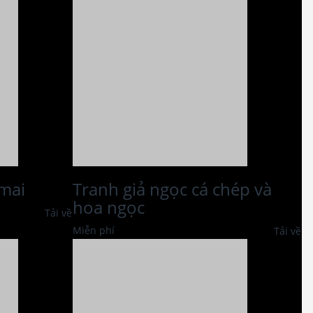
 mai
Tranh giả ngọc cá chép và
hoa ngọc
Tải về
Miễn phí
Tải về