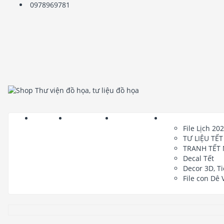
0978969781
Trang chủ
Chủ Đề Tranh
File Bản Đồ VN
File Tết 2027
File Lịch 20
TƯ LIỆU TẾT
TRANH TẾT
Decal Tết
Decor 3D, T
File con Dê