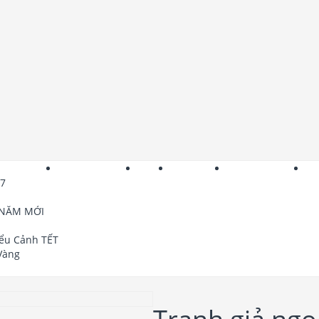
File Con Dê Vàng
3D TẾT
File Lịch Tết
Phông Tranh Tết
Fi
27
 NĂM MỚI
iểu Cảnh TẾT
 Vàng