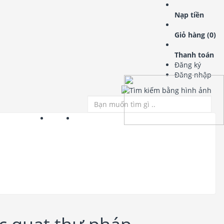
Nạp tiền
Giỏ hàng (
0
)
Thanh toán
Đăng ký
Đăng nhập
le mới cập nhật
LIÊN HỆ
Tải demo