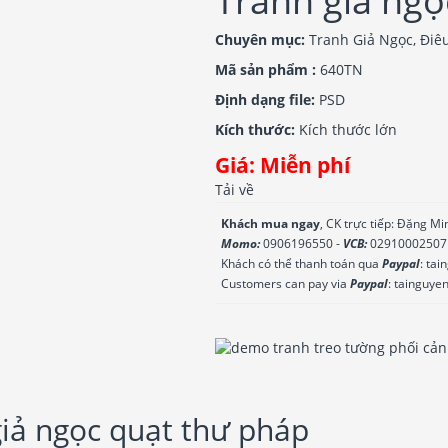
Tranh giả ngọ
Chuyên mục:
Tranh Giả Ngọc, Điê
Mã sản phẩm :
640TN
Định dạng file:
PSD
Kích thước:
Kích thước lớn
Giá:
Miễn phí
Tải về
Khách mua ngay
, CK trực tiếp: Đặng M
Momo:
0906196550 -
VCB:
02910002507
Khách có thể thanh toán qua
Paypal
: ta
Customers can pay via
Paypal
: tainguy
iả ngọc quạt thư pháp