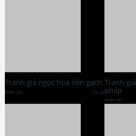
Tranh giả ngọc hoa nền gạch
Tranh gi
pháp
Miễn phí
Tải về
Miễn phí