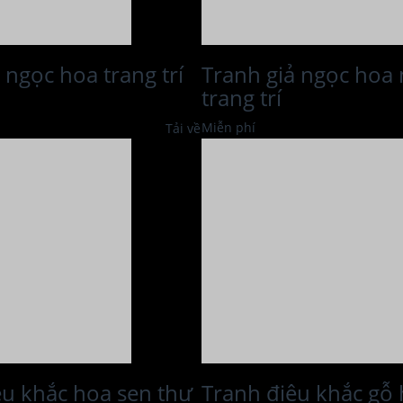
 ngọc hoa trang trí
Tranh giả ngọc hoa
trang trí
Miễn phí
Tải về
êu khắc hoa sen thư
Tranh điêu khắc gỗ