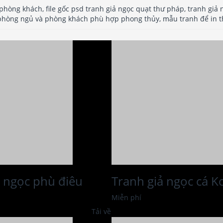
 phòng khách, file gốc psd tranh giả ngọc quạt thư pháp, tranh giả n
t phòng ngủ và phòng khách phù hợp phong thủy, mẫu tranh để in th
ả ngọc phù điêu
Tranh giả ngọc cá K
Miễn phí
Tải về