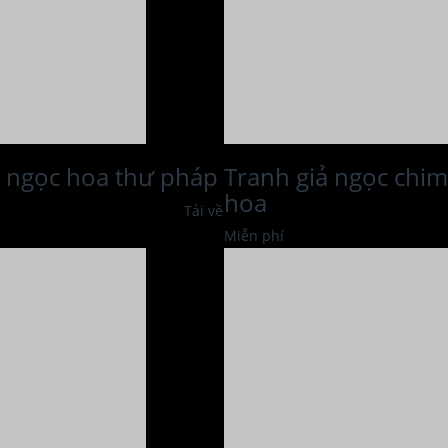
ả ngọc hoa thư pháp
Tranh giả ngọc chim
hoa
Tải về
Miễn phí