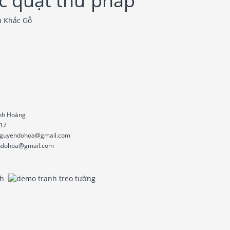
c quạt thư pháp
u Khắc Gỗ
inh Hoàng
17
inguyendohoa@gmail.com
endohoa@gmail.com