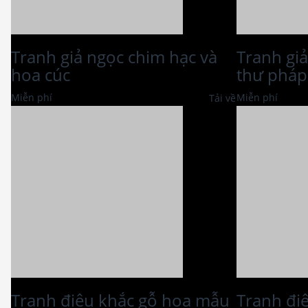
Tranh giả ngọc chim hạc và
Tranh giả
hoa cúc
thư pháp
Miễn phí
Miễn phí
Tải về
Tranh điêu khắc gỗ hoa mẫu
Tranh đi