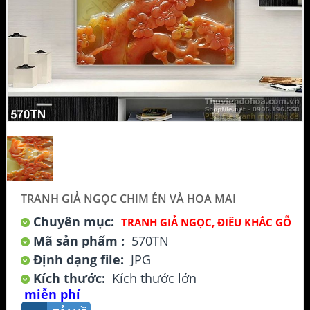
TRANH GIẢ NGỌC CHIM ÉN VÀ HOA MAI
Chuyên mục:
TRANH GIẢ NGỌC, ĐIÊU KHẮC GỖ
Mã sản phẩm :
570TN
Định dạng file:
JPG
Kích thước:
Kích thước lớn
miễn phí