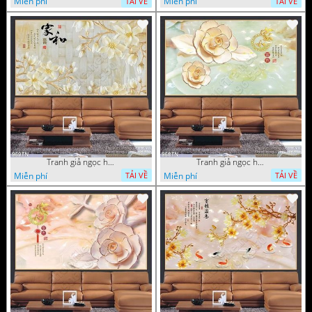
Miễn phí
Miễn phí
TẢI VỀ
TẢI VỀ
Tranh giả ngọc hoa nền gạch
Tranh giả ngọc hoa mai thư pháp
Miễn phí
Miễn phí
TẢI VỀ
TẢI VỀ