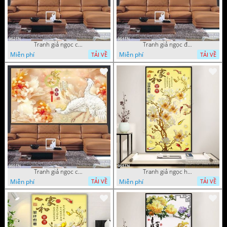
Tranh giả ngọc chim hạc và hoa
Tranh giả ngọc đội hạc và hoa cúc
Miễn phí
Miễn phí
TẢI VỀ
TẢI VỀ
Tranh giả ngọc chim hạc và hoa cúc
Tranh giả ngọc hoa trang trí thư pháp
Miễn phí
Miễn phí
TẢI VỀ
TẢI VỀ