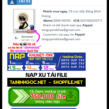
TẢI VỀ
Khách mua ngay
, CK trực tiếp: Đặng Minh
Hoàng
Momo:
0906196550 -
VCB:
0291000250717
Khách có thể thanh toán qua
Paypal
:
tainguyendohoa@gmail.com
Customers can pay via
Paypal
:
tainguyendohoa@gmail.com