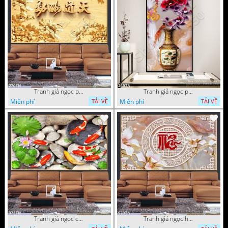
Tranh giả ngọc phù điêu ấn tượng
Tranh giả ngọc phù điêu rồng đẹp
Miễn phí
Miễn phí
TẢI VỀ
TẢI VỀ
Tranh giả ngọc cá Koi
Tranh giả ngọc hoa cổ điển