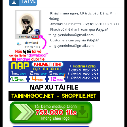
TẢI VỀ
Khách mua ngay
, CK trực tiếp: Đặng Minh
Hoàng
Momo:
0906196550 -
VCB:
0291000250717
Khách có thể thanh toán qua
Paypal
:
tainguyendohoa@gmail.com
Customers can pay via
Paypal
:
tainguyendohoa@gmail.com