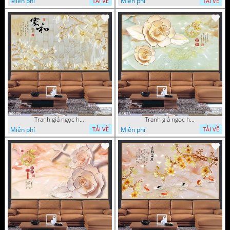
Miễn phí
Miễn phí
TẢI VỀ
TẢI VỀ
Tranh giả ngọc hoa nền gạch
Tranh giả ngọc hoa mai thư pháp
Miễn phí
Miễn phí
TẢI VỀ
TẢI VỀ