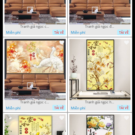
Tranh giả ngọc chim hạc và hoa
Tranh giả ngọc đội hạc và hoa cúc
Miễn phí
Miễn phí
TẢI VỀ
TẢI VỀ
Tranh giả ngọc chim hạc và hoa cúc
Tranh giả ngọc hoa trang trí thư pháp
Miễn phí
Miễn phí
TẢI VỀ
TẢI VỀ