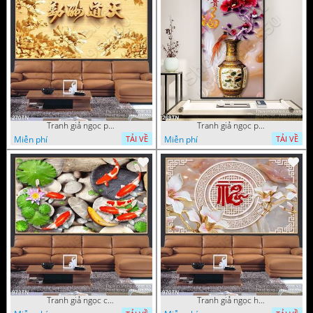
Tranh giả ngọc phù điêu ấn tượng
Tranh giả ngọc phù điêu rồng đẹp
Miễn phí
Miễn phí
TẢI VỀ
TẢI VỀ
Tranh giả ngọc cá Koi
Tranh giả ngọc hoa cổ điển