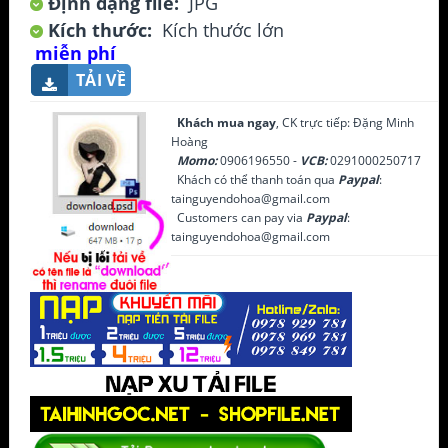
Định dạng file:
JPG
Kích thước:
Kích thước lớn
miễn phí
TẢI VỀ
Khách mua ngay
, CK trực tiếp: Đặng Minh
Hoàng
Momo:
0906196550 -
VCB:
0291000250717
Khách có thể thanh toán qua
Paypal
:
tainguyendohoa@gmail.com
Customers can pay via
Paypal
:
tainguyendohoa@gmail.com