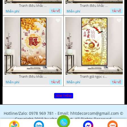
Tranh điêu khắc gỗ hoa mẫu đơn trang trí
Tranh điêu khắc hoa sen thư pháp
Miễn phí
Miễn phí
TẢI VỀ
TẢI VỀ
Tranh điêu khắc gỗ hoa sen và mẫu đơn
Tranh giả ngọc cá chép và hoa
Miễn phí
Miễn phí
TẢI VỀ
TẢI VỀ
XEM THÊM
Hotline/Zalo: 0978 969 781 - Email: hhtdecorcom@gmail.com ©
Copyright 2018 by shopfile.net. All Rights Reserved.