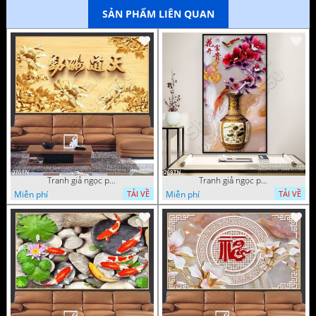
SẢN PHẨM LIÊN QUAN
Tranh giả ngọc phù điêu ấn tượng
Tranh giả ngọc phù điêu rồng đẹp
Miễn phí
Miễn phí
TẢI VỀ
TẢI VỀ