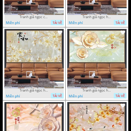
Tranh giả ngọc cá Koi
Tranh giả ngọc hoa cổ điển
Miễn phí
Miễn phí
TẢI VỀ
TẢI VỀ
Tranh giả ngọc hoa nền gạch
Tranh giả ngọc hoa mai thư pháp
Miễn phí
Miễn phí
TẢI VỀ
TẢI VỀ