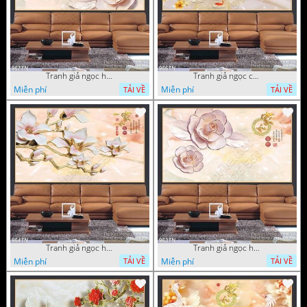
Tranh giả ngọc hoa mai
Tranh giả ngọc cá chép và hoa ngọc
Miễn phí
Miễn phí
TẢI VỀ
TẢI VỀ
Tranh giả ngọc hoa thư pháp treo tường
Tranh giả ngọc hoa thư pháp
Miễn phí
Miễn phí
TẢI VỀ
TẢI VỀ