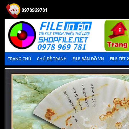
0978969781
TRANG CHỦ
CHỦ ĐỀ TRANH
FILE BẢN ĐỒ VN
FILE TẾT 