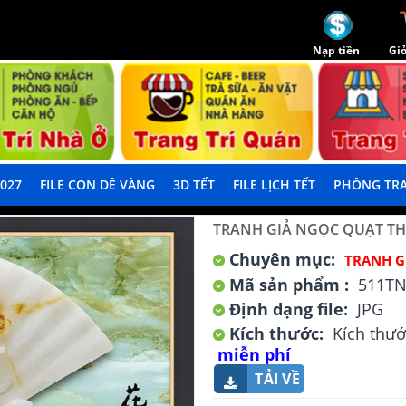
Nạp tiền
Giỏ
2027
FILE CON DÊ VÀNG
3D TẾT
FILE LỊCH TẾT
PHÔNG TRA
TRANH GIẢ NGỌC QUẠT T
Chuyên mục:
TRANH G
Mã sản phẩm :
511T
Định dạng file:
JPG
Kích thước:
Kích thướ
miễn phí
TẢI VỀ