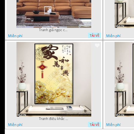
Tranh giả ngọc chim hạc và hoa cúc
Miễn phí
Miễn phí
TẢI VỀ
Tranh điêu khắc gỗ hoa mẫu đơn trang trí
Miễn phí
Miễn phí
TẢI VỀ