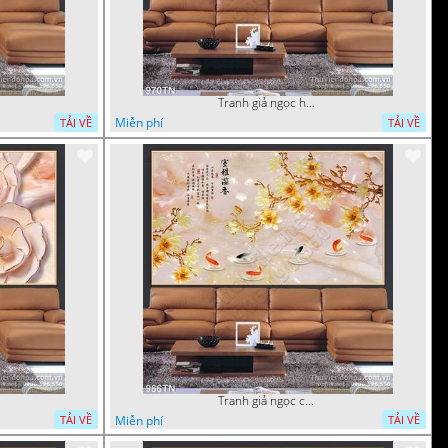
Tranh giả ngọc hoa cổ điển
Miễn phí
TẢI VỀ
TẢI VỀ
Tranh giả ngọc cá chép và hoa ngọc
Miễn phí
TẢI VỀ
TẢI VỀ