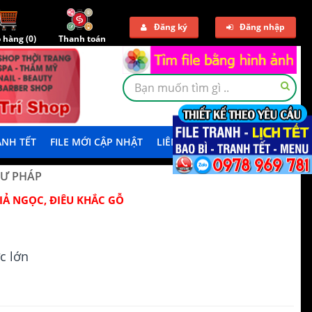
Đăng ký
Đăng nhập
 hàng (
0
)
Thanh toán
NH TẾT
FILE MỚI CẬP NHẬT
LIÊN HỆ
TẢI DEMO
HƯ PHÁP
IẢ NGỌC, ĐIÊU KHẮC GỖ
N
c lớn