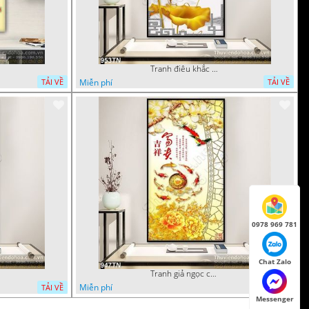
Tranh điêu khắc hoa mẫu đơn trang trí
Miễn phí
TẢI VỀ
TẢI VỀ
0978 969 781
Chat Zalo
Tranh giả ngọc cá chép và hoa
Miễn phí
TẢI VỀ
TẢI VỀ
Messenger