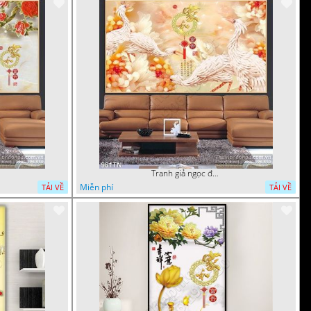
Tranh giả ngọc đội hạc và hoa cúc
Miễn phí
TẢI VỀ
TẢI VỀ