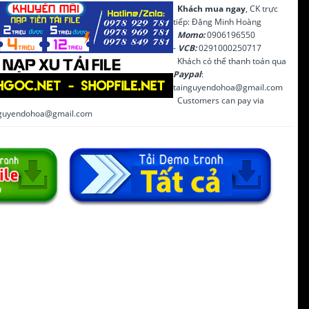
Khách mua ngay
, CK trực
tiếp: Đặng Minh Hoàng
Momo:
0906196550
-
VCB:
0291000250717
Khách có thể thanh toán qua
Paypal
:
tainguyendohoa@gmail.com
Customers can pay via
inguyendohoa@gmail.com