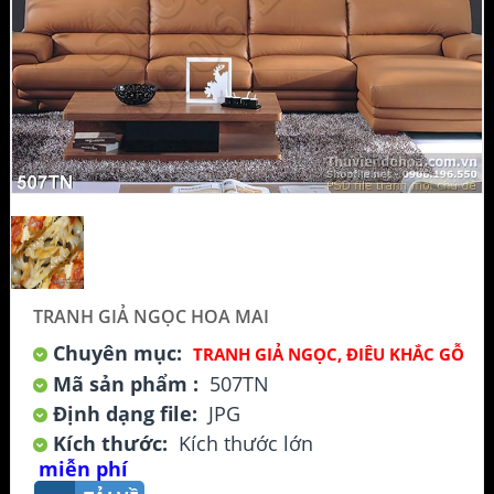
TRANH GIẢ NGỌC HOA MAI
Chuyên mục:
TRANH GIẢ NGỌC, ĐIÊU KHẮC GỖ
Mã sản phẩm :
507TN
Định dạng file:
JPG
Kích thước:
Kích thước lớn
miễn phí