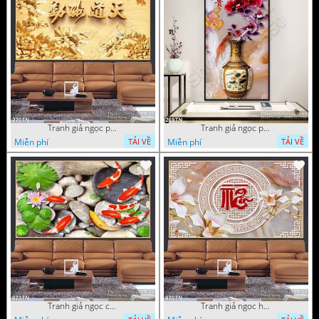
Tranh giả ngọc phù điêu ấn tượng
Tranh giả ngọc phù điêu rồng đẹp
Miễn phí
Miễn phí
TẢI VỀ
TẢI VỀ
Tranh giả ngọc cá Koi
Tranh giả ngọc hoa cổ điển