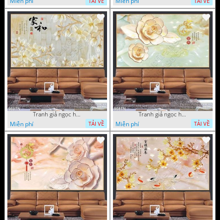
Miễn phí
Miễn phí
TẢI VỀ
TẢI VỀ
Tranh giả ngọc hoa nền gạch
Tranh giả ngọc hoa mai thư pháp
Miễn phí
Miễn phí
TẢI VỀ
TẢI VỀ