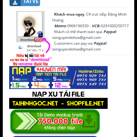
TẢI VỀ
Khách mua ngay
, CK trực tiếp: Đặng Minh
Hoàng
Momo:
0906196550 -
VCB:
0291000250717
Khách có thể thanh toán qua
Paypal
:
tainguyendohoa@gmail.com
Customers can pay via
Paypal
:
tainguyendohoa@gmail.com