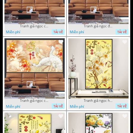
Tranh giả ngọc chim hạc và hoa
Tranh giả ngọc đội hạc và hoa cúc
Miễn phí
Miễn phí
TẢI VỀ
TẢI VỀ
Tranh giả ngọc chim hạc và hoa cúc
Tranh giả ngọc hoa trang trí thư pháp
Miễn phí
Miễn phí
TẢI VỀ
TẢI VỀ