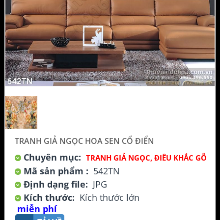
TRANH GIẢ NGỌC HOA SEN CỔ ĐIỂN
Chuyên mục:
TRANH GIẢ NGỌC, ĐIÊU KHẮC GỖ
Mã sản phẩm :
542TN
Định dạng file:
JPG
Kích thước:
Kích thước lớn
miễn phí