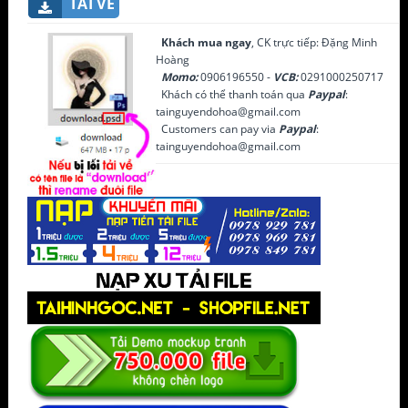
TẢI VỀ
Khách mua ngay
, CK trực tiếp: Đặng Minh
Hoàng
Momo:
0906196550 -
VCB:
0291000250717
Khách có thể thanh toán qua
Paypal
:
tainguyendohoa@gmail.com
Customers can pay via
Paypal
:
tainguyendohoa@gmail.com