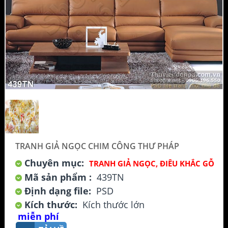
TRANH GIẢ NGỌC CHIM CÔNG THƯ PHÁP
Chuyên mục:
TRANH GIẢ NGỌC, ĐIÊU KHẮC GỖ
Mã sản phẩm :
439TN
Định dạng file:
PSD
Kích thước:
Kích thước lớn
miễn phí