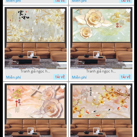
Miễn phí
Miễn phí
TẢI VỀ
TẢI VỀ
Tranh giả ngọc hoa nền gạch
Tranh giả ngọc hoa mai thư pháp
Miễn phí
Miễn phí
TẢI VỀ
TẢI VỀ