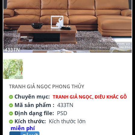
TRANH GIẢ NGỌC PHONG THỦY
Chuyên mục:
TRANH GIẢ NGỌC, ĐIÊU KHẮC GỖ
Mã sản phẩm :
433TN
Định dạng file:
PSD
Kích thước:
Kích thước lớn
miễn phí