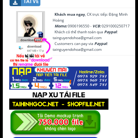
TẢI VỀ
Khách mua ngay
, CK trực tiếp: Đặng Minh
Hoàng
Momo:
0906196550 -
VCB:
0291000250717
Khách có thể thanh toán qua
Paypal
:
tainguyendohoa@gmail.com
Customers can pay via
Paypal
:
tainguyendohoa@gmail.com