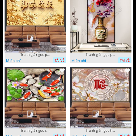
Tranh giả ngọc phù điêu ấn tượng
Tranh giả ngọc phù điêu rồng đẹp
Miễn phí
Miễn phí
TẢI VỀ
TẢI VỀ
Tranh giả ngọc cá Koi
Tranh giả ngọc hoa cổ điển