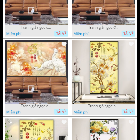
Tranh giả ngọc chim hạc và hoa
Tranh giả ngọc đội hạc và hoa cúc
Miễn phí
Miễn phí
TẢI VỀ
TẢI VỀ
Tranh giả ngọc chim hạc và hoa cúc
Tranh giả ngọc hoa trang trí thư pháp
Miễn phí
Miễn phí
TẢI VỀ
TẢI VỀ