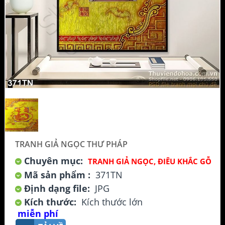
TRANH GIẢ NGỌC THƯ PHÁP
Chuyên mục:
TRANH GIẢ NGỌC, ĐIÊU KHẮC GỖ
Mã sản phẩm :
371TN
Định dạng file:
JPG
Kích thước:
Kích thước lớn
miễn phí