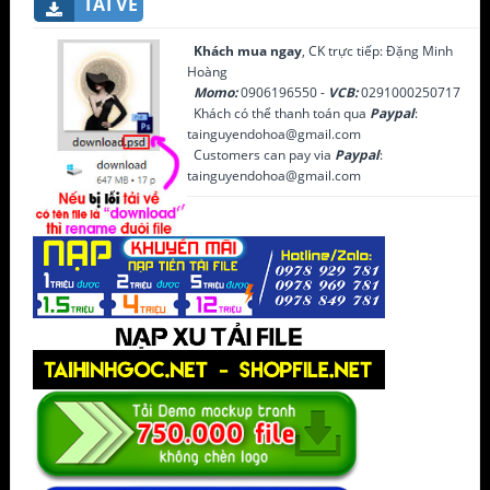
TẢI VỀ
Khách mua ngay
, CK trực tiếp: Đặng Minh
Hoàng
Momo:
0906196550 -
VCB:
0291000250717
Khách có thể thanh toán qua
Paypal
:
tainguyendohoa@gmail.com
Customers can pay via
Paypal
:
tainguyendohoa@gmail.com