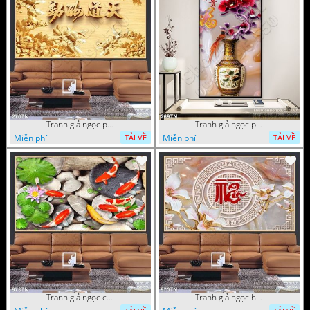
Tranh giả ngọc phù điêu ấn tượng
Tranh giả ngọc phù điêu rồng đẹp
Miễn phí
Miễn phí
TẢI VỀ
TẢI VỀ
Tranh giả ngọc cá Koi
Tranh giả ngọc hoa cổ điển