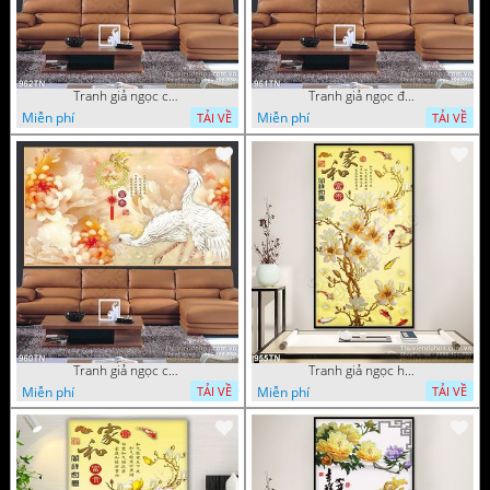
Tranh giả ngọc chim hạc và hoa
Tranh giả ngọc đội hạc và hoa cúc
Miễn phí
Miễn phí
TẢI VỀ
TẢI VỀ
Tranh giả ngọc chim hạc và hoa cúc
Tranh giả ngọc hoa trang trí thư pháp
Miễn phí
Miễn phí
TẢI VỀ
TẢI VỀ