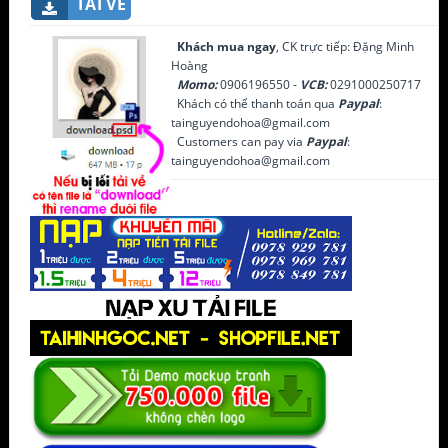
TẢI VỀ
Khách mua ngay
, CK trực tiếp: Đặng Minh
Hoàng
Momo:
0906196550 -
VCB:
0291000250717
Khách có thể thanh toán qua
Paypal
:
tainguyendohoa@gmail.com
Customers can pay via
Paypal
:
tainguyendohoa@gmail.com