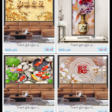
Tranh giả ngọc phù điêu ấn tượng
Tranh giả ngọc phù điêu rồng đẹp
Miễn phí
Miễn phí
TẢI VỀ
TẢI VỀ
Tranh giả ngọc cá Koi
Tranh giả ngọc hoa cổ điển