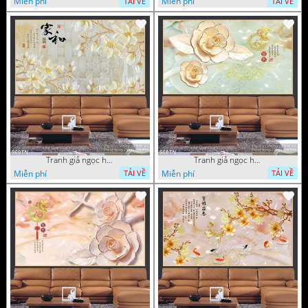
Miễn phí
Miễn phí
TẢI VỀ
TẢI VỀ
Tranh giả ngọc hoa nền gạch
Tranh giả ngọc hoa mai thư pháp
Miễn phí
Miễn phí
TẢI VỀ
TẢI VỀ