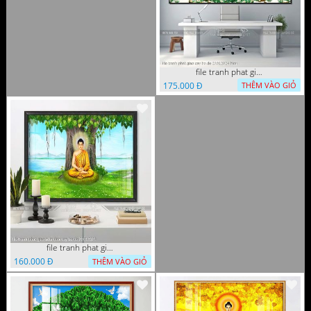
file tranh phat giao cay bo de 23012024 hieu
175.000 Đ
THÊM VÀO GIỎ
file tranh phat giao adia duoi cay bo de 20012024
160.000 Đ
THÊM VÀO GIỎ