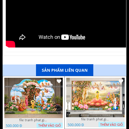
SẢN PHẨM LIÊN QUAN
file tranh phat giao le phat dan vuon lam ty ni 05052026 dao t6
file tranh phat giao tach lop mo hinh vuon lam ty ni 16052026 dao
500.000 Đ
THÊM VÀO GIỎ
500.000 Đ
THÊM VÀO GIỎ