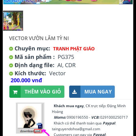
VECTOR VƯỜN LÂM TỲ NI
Chuyên mục:
TRANH PHẬT GIÁO
Mã sản phẩm :
PG375
Định dạng file:
AI, CDR
Kích thước:
Vector
200.000 vnđ
THÊM VÀO GIỎ
MUA NGAY
Khách mua ngay
, CK trực tiếp: Đặng Minh
Hoàng
Momo:
0906196550 -
VCB:
0291000250717
Khách có thể thanh toán qua
Paypal
:
tainguyendohoa@gmail.com
Customers can pay via
Paypal
: