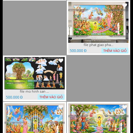
file phat giao phat dan vuon lam ty ni 05052026 dao t5
500.000 Đ
THÊM VÀO GIỎ
file mo hinh san khau vuon lam ty ni tach lop file tranh phat giao 16052026 dao
500.000 Đ
THÊM VÀO GIỎ