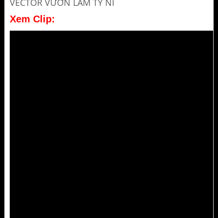
VECTOR VƯỜN LÂM TỲ NI
Xem Clip: