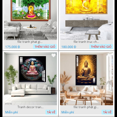
file tranh phat giao cay bo de thich ca 28092023
file tranh truc chi phat giao cay bo de 06062023
175.000 Đ
180.000 Đ
THÊM VÀO GIỎ
THÊM VÀO GIỎ
Tranh decor trang trí tường Phật giáo
file tranh phật giáo mẫu mới nhất
Miễn phí
Miễn phí
TẢI VỀ
TẢI VỀ