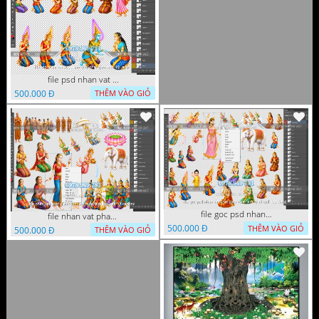
file psd nhan vat vuon lam ty ni phat giao tach lop layer
500.000 Đ
THÊM VÀO GIỎ
file goc psd nhan vat phat giao vuon lam ty ni tach lop rieng
file nhan vat phat giao vuon lam ty ni tach lop layer in cat cnc
500.000 Đ
THÊM VÀO GIỎ
500.000 Đ
THÊM VÀO GIỎ