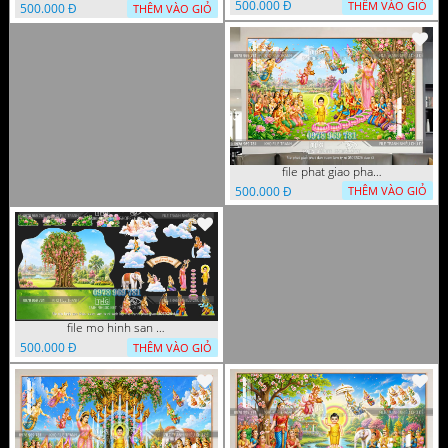
500.000 Đ
THÊM VÀO GIỎ
500.000 Đ
THÊM VÀO GIỎ
file phat giao phat dan vuon lam ty ni 05052026 dao t5
500.000 Đ
THÊM VÀO GIỎ
file mo hinh san khau vuon lam ty ni tach lop file tranh phat giao 16052026 dao
500.000 Đ
THÊM VÀO GIỎ