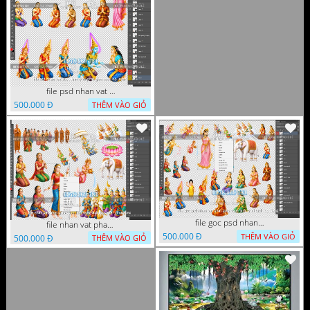
file psd nhan vat vuon lam ty ni phat giao tach lop layer
500.000 Đ
THÊM VÀO GIỎ
file goc psd nhan vat phat giao vuon lam ty ni tach lop rieng
file nhan vat phat giao vuon lam ty ni tach lop layer in cat cnc
500.000 Đ
THÊM VÀO GIỎ
500.000 Đ
THÊM VÀO GIỎ