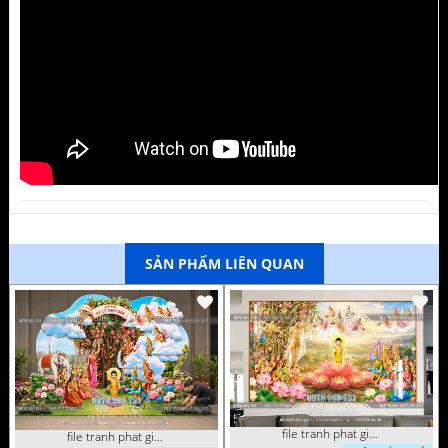
SẢN PHẨM LIÊN QUAN
file tranh phat giao le phat dan vuon lam ty ni 05052026 dao t6
file tranh phat giao tach lop mo hinh vuon lam ty ni 16052026 dao