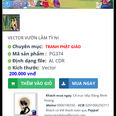
VECTOR VƯỜN LÂM TỲ NI
Chuyên mục:
TRANH PHẬT GIÁO
Mã sản phẩm :
PG374
Định dạng file:
AI, CDR
Kích thước:
Vector
200.000 vnđ
THÊM VÀO GIỎ
MUA NGAY
Khách mua ngay
, CK trực tiếp: Đặng Minh
Hoàng
Momo:
0906196550 -
VCB:
0291000250717
Khách có thể thanh toán qua
Paypal
:
tainguyendohoa@gmail.com