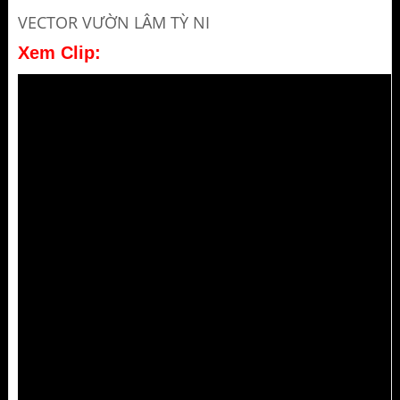
VECTOR VƯỜN LÂM TỲ NI
Xem Clip: