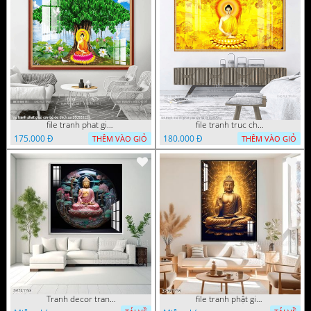
file tranh phat giao cay bo de thich ca 28092023
file tranh truc chi phat giao cay bo de 06062023
175.000 Đ
180.000 Đ
THÊM VÀO GIỎ
THÊM VÀO GIỎ
Tranh decor trang trí tường Phật giáo
file tranh phật giáo mẫu mới nhất