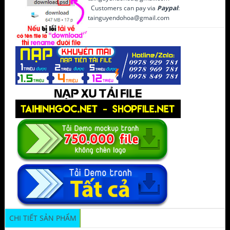
Customers can pay via
Paypal
:
tainguyendohoa@gmail.com
CHI TIẾT SẢN PHẨM