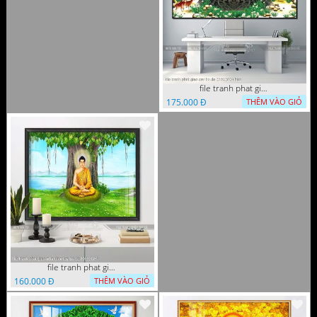
file tranh phat giao cay bo de 23012024 hieu
175.000 Đ
THÊM VÀO GIỎ
file tranh phat giao adia duoi cay bo de 20012024
160.000 Đ
THÊM VÀO GIỎ