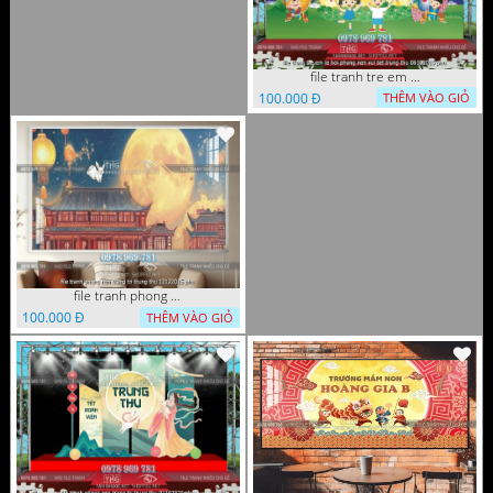
file tranh tre em le hoi phong nen vui tet trung thu 06102025 phu
100.000 Đ
THÊM VÀO GIỎ
file tranh phong nen trang tri trung thu 12122025 phu
100.000 Đ
THÊM VÀO GIỎ