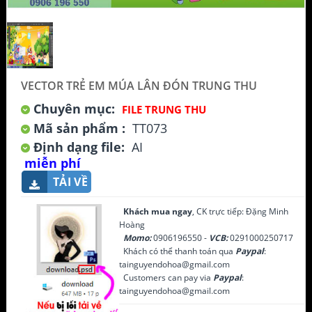
VECTOR TRẺ EM MÚA LÂN ĐÓN TRUNG THU
Chuyên mục:
FILE TRUNG THU
Mã sản phẩm :
TT073
Định dạng file:
AI
miễn phí
TẢI VỀ
Khách mua ngay
, CK trực tiếp: Đặng Minh
Hoàng
Momo:
0906196550 -
VCB:
0291000250717
Khách có thể thanh toán qua
Paypal
:
tainguyendohoa@gmail.com
Customers can pay via
Paypal
:
tainguyendohoa@gmail.com