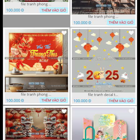
file tranh phong nen trang tri trung thu 01102025 phu
100.000 Đ
THÊM VÀO GIỎ
file tranh phong nen background trung thu 29092025 thanh
100.000 Đ
THÊM VÀO GIỎ
file tranh phong nen background tet trung thu 02102025
file tranh decal trung thu cac chu tho ngoc 26092025 h
100.000 Đ
THÊM VÀO GIỎ
100.000 Đ
THÊM VÀO GIỎ