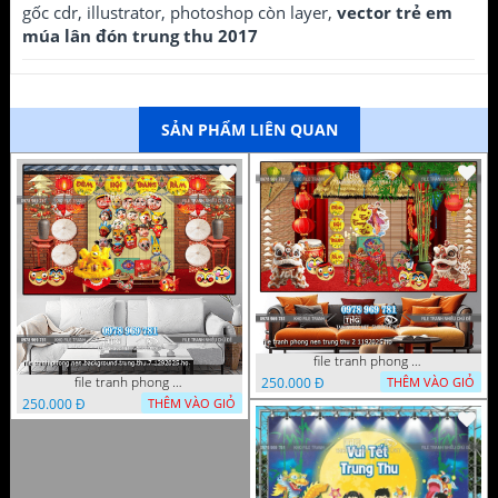
gốc cdr, illustrator, photoshop còn layer,
vector trẻ em
múa lân đón trung thu 2017
SẢN PHẨM LIÊN QUAN
file tranh phong nen trung thu 2 1192025 ho
file tranh phong nen background trung thu 7 1292025 ho
250.000 Đ
THÊM VÀO GIỎ
250.000 Đ
THÊM VÀO GIỎ