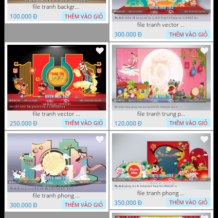
file tranh background mua lan trung thu 01102025 thanh
100.000 Đ
THÊM VÀO GIỎ
file tranh vector cdr phong nen background trung thu trang ram 29092025 dao
300.000 Đ
THÊM VÀO GIỎ
file tranh vector background trung thu 30092025 phu
file tranh trung phong nen background thu 30092025 phu t1
250.000 Đ
120.000 Đ
THÊM VÀO GIỎ
THÊM VÀO GIỎ
file tranh phong nen 3d background trung thu 23092025 vy
file tranh phong nen background trung thu 30092025 phu t2
350.000 Đ
THÊM VÀO GIỎ
300.000 Đ
THÊM VÀO GIỎ