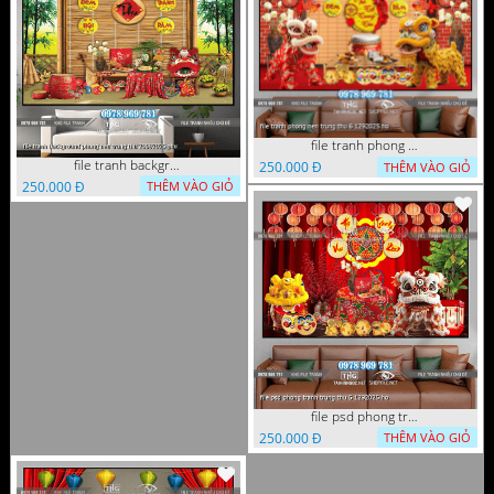
file tranh phong nen trung thu 6 1292025 ho
file tranh background phong nen trung thu 20092025 phu
250.000 Đ
THÊM VÀO GIỎ
250.000 Đ
THÊM VÀO GIỎ
file psd phong tranh trung thu 5 1292025 ho
250.000 Đ
THÊM VÀO GIỎ