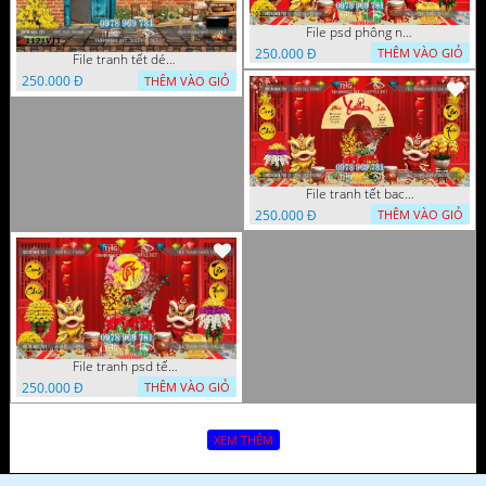
File psd phông nền trang trí tết background chụp hình tết 1120VTT
250.000 Đ
THÊM VÀO GIỎ
File tranh tết décor trang trí quán cà phê 1121VTT
250.000 Đ
THÊM VÀO GIỎ
File tranh tết background phông chụp hình tết tất niên 1119VTT
250.000 Đ
THÊM VÀO GIỎ
File tranh psd tết phông nền background tết 1116VTT
250.000 Đ
THÊM VÀO GIỎ
XEM THÊM