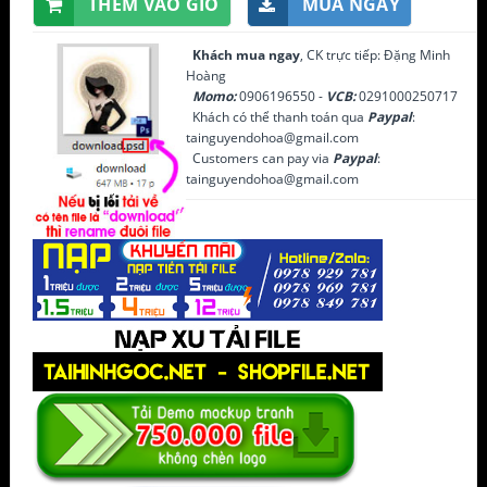
THÊM VÀO GIỎ
MUA NGAY
Khách mua ngay
, CK trực tiếp: Đặng Minh
Hoàng
Momo:
0906196550 -
VCB:
0291000250717
Khách có thể thanh toán qua
Paypal
:
tainguyendohoa@gmail.com
Customers can pay via
Paypal
:
tainguyendohoa@gmail.com