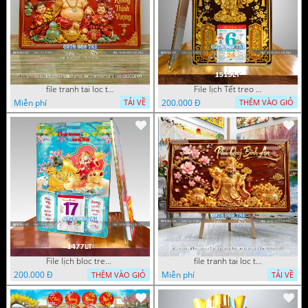
file tranh tai loc tet cay kim tien phuc loc tho than tai di lac 082026 04
File lịch Tết treo tường di lặc vàng gold 1515LT
Miễn phí
200.000 Đ
TẢI VỀ
THÊM VÀO GIỎ
File lịch bloc treo tường thần tài cưỡi cá chép thuận buồm xuôi gió 1477LT
file tranh tai loc tet cay kim tien phuc loc tho than tai di lac 072026 39
200.000 Đ
Miễn phí
THÊM VÀO GIỎ
TẢI VỀ