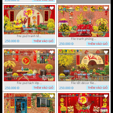
File psd tranh tết năm mới phông nền chụp hình tết décor 1126VTT
File tranh phông chụp hình tết file background tranh tết 1125VTT
250.000 Đ
THÊM VÀO GIỎ
250.000 Đ
THÊM VÀO GIỎ
File psd tách lớp tranh tết phông nền background trang trí 1123VTT
File tết décor file tranh background chụp hình tết 1122VTT
250.000 Đ
250.000 Đ
THÊM VÀO GIỎ
THÊM VÀO GIỎ