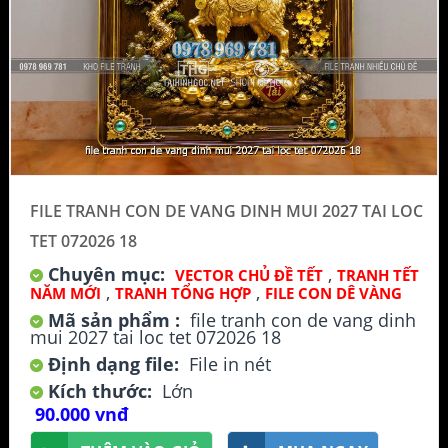
FILE TRANH CON DE VANG DINH MUI 2027 TAI LOC
TET 072026 18
Chuyên mục:
,
VECTOR CHỦ ĐỀ TẾT
TRANH TẾT
,
,
NĂM MỚI
TRANH TỔNG HỢP
FILE CON DÊ VÀNG
Mã sản phẩm :
file tranh con de vang dinh
mui 2027 tai loc tet 072026 18
Định dạng file:
File in nét
Kích thước:
Lớn
90.000 vnđ