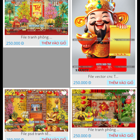
File tranh phông nền background tết chụp hình chụp ảnh tết thần tài mai đào xuân 1143VTT
250.000 Đ
THÊM VÀO GIỎ
File vector cnc Tết thần tài lịch tài lộc cầm vàng tết 1133VTT
250.000 Đ
THÊM VÀO GIỎ
File tranh phông nền background décor tết 1128VTT
File psd tranh tết năm mới background phông nền tết mai đào bánh tét 1129VTT
250.000 Đ
THÊM VÀO GIỎ
250.000 Đ
THÊM VÀO GIỎ