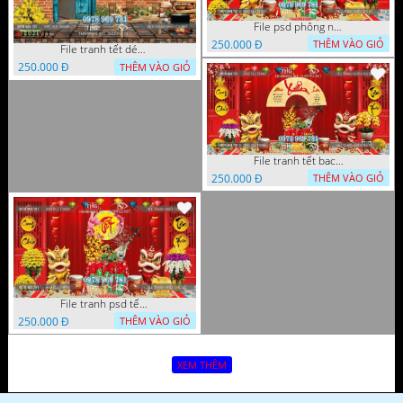
File psd phông nền trang trí tết background chụp hình tết 1120VTT
250.000 Đ
THÊM VÀO GIỎ
File tranh tết décor trang trí quán cà phê 1121VTT
250.000 Đ
THÊM VÀO GIỎ
File tranh tết background phông chụp hình tết tất niên 1119VTT
250.000 Đ
THÊM VÀO GIỎ
File tranh psd tết phông nền background tết 1116VTT
250.000 Đ
THÊM VÀO GIỎ
XEM THÊM