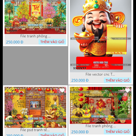
File tranh phông nền background tết chụp hình chụp ảnh tết thần tài mai đào xuân 1143VTT
250.000 Đ
THÊM VÀO GIỎ
File vector cnc Tết thần tài lịch tài lộc cầm vàng tết 1133VTT
250.000 Đ
THÊM VÀO GIỎ
File tranh phông nền background décor tết 1128VTT
File psd tranh tết năm mới background phông nền tết mai đào bánh tét 1129VTT
250.000 Đ
THÊM VÀO GIỎ
250.000 Đ
THÊM VÀO GIỎ