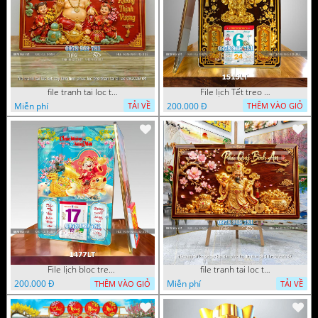
file tranh tai loc tet cay kim tien phuc loc tho than tai di lac 082026 04
File lịch Tết treo tường di lặc vàng gold 1515LT
Miễn phí
200.000 Đ
TẢI VỀ
THÊM VÀO GIỎ
File lịch bloc treo tường thần tài cưỡi cá chép thuận buồm xuôi gió 1477LT
file tranh tai loc tet cay kim tien phuc loc tho than tai di lac 072026 39
200.000 Đ
Miễn phí
THÊM VÀO GIỎ
TẢI VỀ