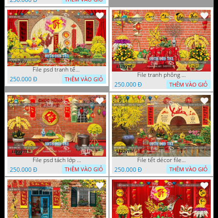
File psd tranh tết năm mới phông nền chụp hình tết décor 1126VTT
File tranh phông chụp hình tết file background tranh tết 1125VTT
250.000 Đ
THÊM VÀO GIỎ
250.000 Đ
THÊM VÀO GIỎ
File psd tách lớp tranh tết phông nền background trang trí 1123VTT
File tết décor file tranh background chụp hình tết 1122VTT
250.000 Đ
250.000 Đ
THÊM VÀO GIỎ
THÊM VÀO GIỎ