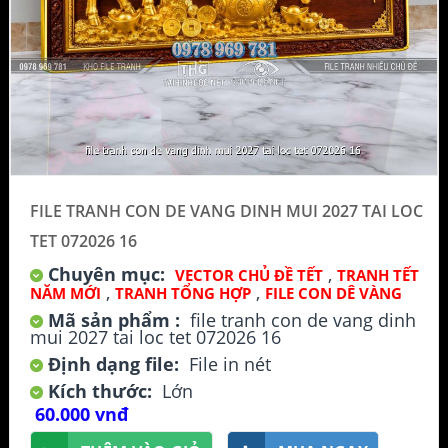
FILE TRANH CON DE VANG DINH MUI 2027 TAI LOC
TET 072026 16
Chuyên mục:
,
VECTOR CHỦ ĐỀ TẾT
TRANH TẾT
,
,
NĂM MỚI
TRANH TỔNG HỢP
FILE CON DÊ VÀNG
Mã sản phẩm :
file tranh con de vang dinh
mui 2027 tai loc tet 072026 16
Định dạng file:
File in nét
Kích thước:
Lớn
60.000 vnđ