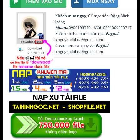
THÊM VÀO GIỎ
MUA NGAY
Khách mua ngay
, CK trực tiếp: Đặng Minh
Hoàng
Momo:
0906196550 -
VCB:
0291000250717
Khách có thể thanh toán qua
Paypal
:
tainguyendohoa@gmail.com
Customers can pay via
Paypal
:
tainguyendohoa@gmail.com