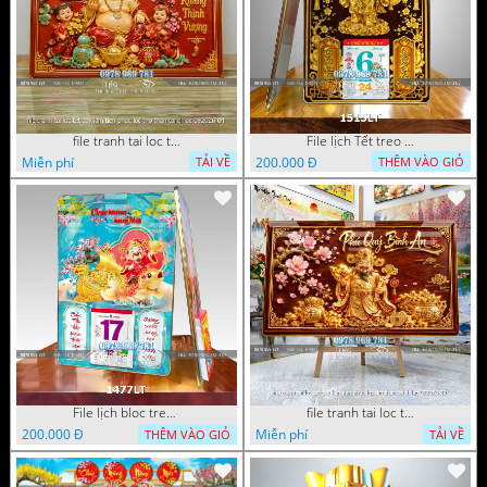
file tranh tai loc tet cay kim tien phuc loc tho than tai di lac 082026 04
File lịch Tết treo tường di lặc vàng gold 1515LT
Miễn phí
200.000 Đ
TẢI VỀ
THÊM VÀO GIỎ
File lịch bloc treo tường thần tài cưỡi cá chép thuận buồm xuôi gió 1477LT
file tranh tai loc tet cay kim tien phuc loc tho than tai di lac 072026 39
200.000 Đ
Miễn phí
THÊM VÀO GIỎ
TẢI VỀ