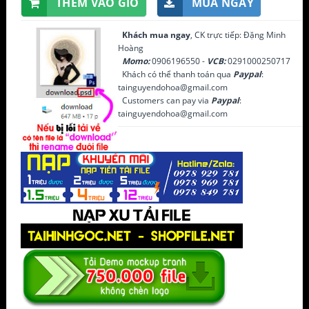
THÊM VÀO GIỎ
MUA NGAY
Khách mua ngay
, CK trực tiếp: Đặng Minh
Hoàng
Momo:
0906196550 -
VCB:
0291000250717
Khách có thể thanh toán qua
Paypal
:
tainguyendohoa@gmail.com
Customers can pay via
Paypal
:
tainguyendohoa@gmail.com