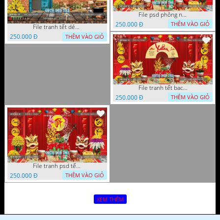
File psd phông nền trang trí tết background chụp hình tết 1120VTT
250.000 Đ
THÊM VÀO GIỎ
File tranh tết décor trang trí quán cà phê 1121VTT
250.000 Đ
THÊM VÀO GIỎ
File tranh tết background phông chụp hình tết tất niên 1119VTT
250.000 Đ
THÊM VÀO GIỎ
File tranh psd tết phông nền background tết 1116VTT
250.000 Đ
THÊM VÀO GIỎ
XEM THÊM