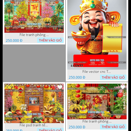
File tranh phông nền background tết chụp hình chụp ảnh tết thần tài mai đào xuân 1143VTT
250.000 Đ
THÊM VÀO GIỎ
File vector cnc Tết thần tài lịch tài lộc cầm vàng tết 1133VTT
250.000 Đ
THÊM VÀO GIỎ
File tranh phông nền background décor tết 1128VTT
File psd tranh tết năm mới background phông nền tết mai đào bánh tét 1129VTT
250.000 Đ
THÊM VÀO GIỎ
250.000 Đ
THÊM VÀO GIỎ