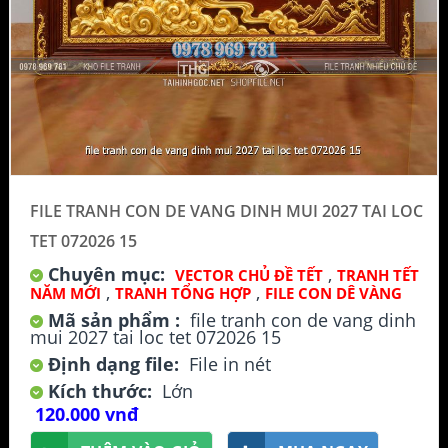
FILE TRANH CON DE VANG DINH MUI 2027 TAI LOC
TET 072026 15
Chuyên mục:
,
VECTOR CHỦ ĐỀ TẾT
TRANH TẾT
,
,
NĂM MỚI
TRANH TỔNG HỢP
FILE CON DÊ VÀNG
Mã sản phẩm :
file tranh con de vang dinh
mui 2027 tai loc tet 072026 15
Định dạng file:
File in nét
Kích thước:
Lớn
120.000 vnđ