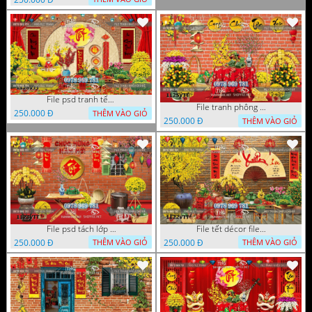
File psd tranh tết năm mới phông nền chụp hình tết décor 1126VTT
File tranh phông chụp hình tết file background tranh tết 1125VTT
250.000 Đ
THÊM VÀO GIỎ
250.000 Đ
THÊM VÀO GIỎ
File psd tách lớp tranh tết phông nền background trang trí 1123VTT
File tết décor file tranh background chụp hình tết 1122VTT
250.000 Đ
250.000 Đ
THÊM VÀO GIỎ
THÊM VÀO GIỎ