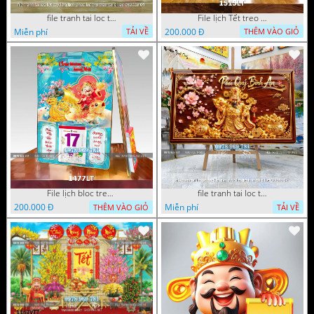
file tranh tai loc tet cay kim tien phuc loc tho than tai di lac 082026 04
File lịch Tết treo tường di lặc vàng gold 1515LT
Miễn phí
200.000 Đ
TẢI VỀ
THÊM VÀO GIỎ
File lịch bloc treo tường thần tài cưỡi cá chép thuận buồm xuôi gió 1477LT
file tranh tai loc tet cay kim tien phuc loc tho than tai di lac 072026 39
200.000 Đ
Miễn phí
THÊM VÀO GIỎ
TẢI VỀ