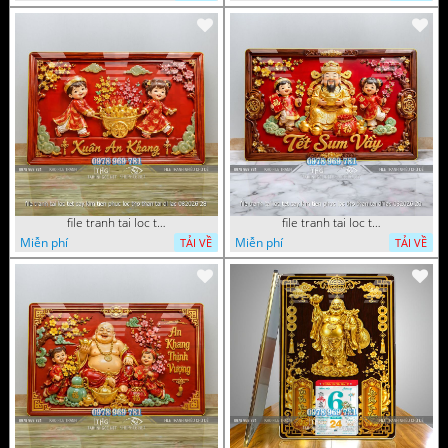
file tranh tai loc tet cay kim tien phuc loc tho than tai di lac 082026 28
file tranh tai loc tet cay kim tien phuc loc tho than tai di lac 082026 20
Miễn phí
Miễn phí
TẢI VỀ
TẢI VỀ