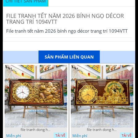
CHI TIẾT SẢN PHẨM
FILE TRANH TẾT NĂM 2026 BÍNH NGỌ DÉCOR
TRANG TRÍ 1094VTT
File tranh tết năm 2026 bính ngọ décor trang trí 1094VTT
SẢN PHẨM LIÊN QUAN
file tranh dong ho tai loc tet cay kim tien phuc loc tho than tai di lac 072026 93
file tranh dong ho tai loc tet cay kim tien phuc loc tho than tai di lac 072026 70
Miễn phí
Miễn phí
TẢI VỀ
TẢI VỀ