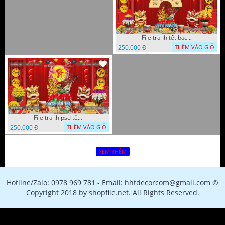
File tranh tết background phông chụp hình tết tất niên 1119VTT
250.000 Đ
THÊM VÀO GIỎ
File tranh psd tết phông nền background tết 1116VTT
250.000 Đ
THÊM VÀO GIỎ
XEM THÊM
Hotline/Zalo: 0978 969 781 - Email: hhtdecorcom@gmail.com ©
Copyright 2018 by shopfile.net. All Rights Reserved.