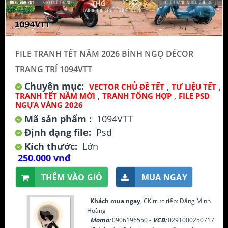
FILE TRANH TẾT NĂM 2026 BÍNH NGỌ DÉCOR
TRANG TRÍ 1094VTT
Chuyên mục:
,
,
VECTOR CHỦ ĐỀ TẾT
TƯ LIỆU TẾT
,
,
TRANH TẾT NĂM MỚI
TRANH TỔNG HỢP
FILE PSD
NGỰA VÀNG 2026
Mã sản phẩm :
1094VTT
Định dạng file:
Psd
Kích thước:
Lớn
250.000 vnđ
THÊM VÀO GIỎ
MUA NGAY
Khách mua ngay
, CK trực tiếp: Đặng Minh
Hoàng
Momo:
0906196550 -
VCB:
0291000250717