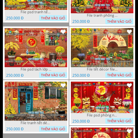
File psd tranh tết năm mới phông nền chụp hình tết décor 1126VTT
File tranh phông chụp hình tết file background tranh tết 1125VTT
250.000 Đ
THÊM VÀO GIỎ
250.000 Đ
THÊM VÀO GIỎ
File psd tách lớp tranh tết phông nền background trang trí 1123VTT
File tết décor file tranh background chụp hình tết 1122VTT
250.000 Đ
250.000 Đ
THÊM VÀO GIỎ
THÊM VÀO GIỎ
File psd phông nền trang trí tết background chụp hình tết 1120VTT
250.000 Đ
THÊM VÀO GIỎ
File tranh tết décor trang trí quán cà phê 1121VTT
250.000 Đ
THÊM VÀO GIỎ