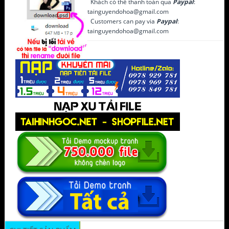
Khách có thể thanh toán qua
Paypal
:
tainguyendohoa@gmail.com
Customers can pay via
Paypal
:
tainguyendohoa@gmail.com