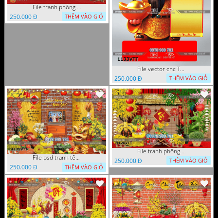
File tranh phông nền background tết chụp hình chụp ảnh tết thần tài mai đào xuân 1143VTT
250.000 Đ
THÊM VÀO GIỎ
File vector cnc Tết thần tài lịch tài lộc cầm vàng tết 1133VTT
250.000 Đ
THÊM VÀO GIỎ
File tranh phông nền background décor tết 1128VTT
File psd tranh tết năm mới background phông nền tết mai đào bánh tét 1129VTT
250.000 Đ
THÊM VÀO GIỎ
250.000 Đ
THÊM VÀO GIỎ