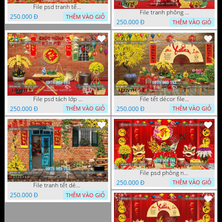
File psd tranh tết năm mới phông nền chụp hình tết décor 1126VTT
File tranh phông chụp hình tết file background tranh tết 1125VTT
250.000 Đ
THÊM VÀO GIỎ
250.000 Đ
THÊM VÀO GIỎ
File psd tách lớp tranh tết phông nền background trang trí 1123VTT
File tết décor file tranh background chụp hình tết 1122VTT
250.000 Đ
250.000 Đ
THÊM VÀO GIỎ
THÊM VÀO GIỎ
File psd phông nền trang trí tết background chụp hình tết 1120VTT
250.000 Đ
THÊM VÀO GIỎ
File tranh tết décor trang trí quán cà phê 1121VTT
250.000 Đ
THÊM VÀO GIỎ