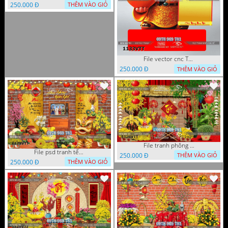
250.000 Đ
THÊM VÀO GIỎ
File vector cnc Tết thần tài lịch tài lộc cầm vàng tết 1133VTT
250.000 Đ
THÊM VÀO GIỎ
File tranh phông nền background décor tết 1128VTT
File psd tranh tết năm mới background phông nền tết mai đào bánh tét 1129VTT
250.000 Đ
THÊM VÀO GIỎ
250.000 Đ
THÊM VÀO GIỎ