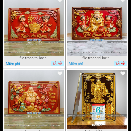
file tranh tai loc tet cay kim tien phuc loc tho than tai di lac 082026 28
file tranh tai loc tet cay kim tien phuc loc tho than tai di lac 082026 20
Miễn phí
Miễn phí
TẢI VỀ
TẢI VỀ