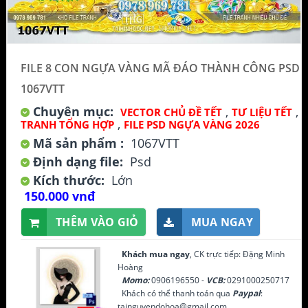
FILE 8 CON NGỰA VÀNG MÃ ĐÁO THÀNH CÔNG PSD
1067VTT
Chuyên mục:
,
,
VECTOR CHỦ ĐỀ TẾT
TƯ LIỆU TẾT
,
TRANH TỔNG HỢP
FILE PSD NGỰA VÀNG 2026
Mã sản phẩm :
1067VTT
Định dạng file:
Psd
Kích thước:
Lớn
150.000 vnđ
THÊM VÀO GIỎ
MUA NGAY
Khách mua ngay
, CK trực tiếp: Đặng Minh
Hoàng
Momo:
0906196550 -
VCB:
0291000250717
Khách có thể thanh toán qua
Paypal
:
tainguyendohoa@gmail.com