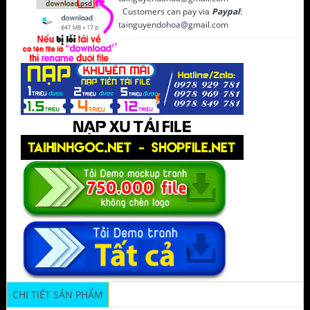
Customers can pay via
Paypal
:
tainguyendohoa@gmail.com
CHI TIẾT SẢN PHẨM