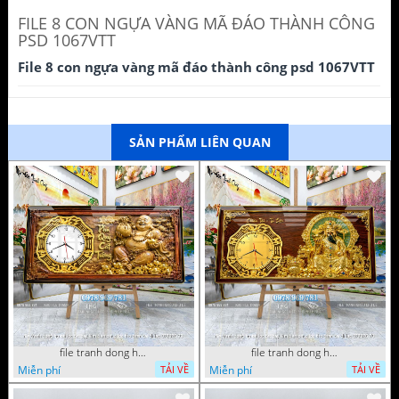
FILE 8 CON NGỰA VÀNG MÃ ĐÁO THÀNH CÔNG
PSD 1067VTT
File 8 con ngựa vàng mã đáo thành công psd 1067VTT
SẢN PHẨM LIÊN QUAN
file tranh dong ho tai loc tet cay kim tien phuc loc tho than tai di lac 072026 93
file tranh dong ho tai loc tet cay kim tien phuc loc tho than tai di lac 072026 70
Miễn phí
Miễn phí
TẢI VỀ
TẢI VỀ