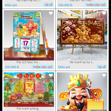
file tranh tai loc tet cay kim tien phuc loc tho than tai di lac 082026 04
File lịch Tết treo tường di lặc vàng gold 1515LT
Miễn phí
200.000 Đ
TẢI VỀ
THÊM VÀO GIỎ
File lịch bloc treo tường thần tài cưỡi cá chép thuận buồm xuôi gió 1477LT
file tranh tai loc tet cay kim tien phuc loc tho than tai di lac 072026 39
200.000 Đ
Miễn phí
THÊM VÀO GIỎ
TẢI VỀ
File tranh phông nền background tết chụp hình chụp ảnh tết thần tài mai đào xuân 1143VTT