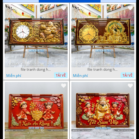
file tranh dong ho tai loc tet cay kim tien phuc loc tho than tai di lac 072026 93
file tranh dong ho tai loc tet cay kim tien phuc loc tho than tai di lac 072026 70
Miễn phí
Miễn phí
TẢI VỀ
TẢI VỀ