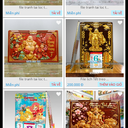
file tranh tai loc tet cay kim tien phuc loc tho than tai di lac 082026 28
file tranh tai loc tet cay kim tien phuc loc tho than tai di lac 082026 20
Miễn phí
Miễn phí
TẢI VỀ
TẢI VỀ
file tranh tai loc tet cay kim tien phuc loc tho than tai di lac 082026 04
File lịch Tết treo tường di lặc vàng gold 1515LT
Miễn phí
200.000 Đ
TẢI VỀ
THÊM VÀO GIỎ