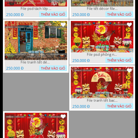
File psd tách lớp tranh tết phông nền background trang trí 1123VTT
File tết décor file tranh background chụp hình tết 1122VTT
250.000 Đ
250.000 Đ
THÊM VÀO GIỎ
THÊM VÀO GIỎ
File psd phông nền trang trí tết background chụp hình tết 1120VTT
250.000 Đ
THÊM VÀO GIỎ
File tranh tết décor trang trí quán cà phê 1121VTT
250.000 Đ
THÊM VÀO GIỎ
File tranh tết background phông chụp hình tết tất niên 1119VTT
250.000 Đ
THÊM VÀO GIỎ