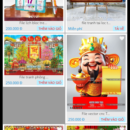
File lịch bloc treo tường thần tài cưỡi cá chép thuận buồm xuôi gió 1477LT
file tranh tai loc tet cay kim tien phuc loc tho than tai di lac 072026 39
200.000 Đ
Miễn phí
THÊM VÀO GIỎ
TẢI VỀ
File tranh phông nền background tết chụp hình chụp ảnh tết thần tài mai đào xuân 1143VTT
250.000 Đ
THÊM VÀO GIỎ
File vector cnc Tết thần tài lịch tài lộc cầm vàng tết 1133VTT
250.000 Đ
THÊM VÀO GIỎ