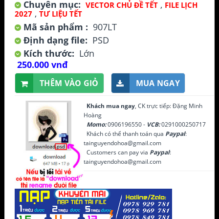
Chuyên mục:
,
VECTOR CHỦ ĐỀ TẾT
FILE LỊCH
,
2027
TƯ LIỆU TẾT
Mã sản phẩm :
907LT
Định dạng file:
PSD
Kích thước:
Lớn
250.000 vnđ
THÊM VÀO GIỎ
MUA NGAY
Khách mua ngay
, CK trực tiếp: Đặng Minh
Hoàng
Momo:
0906196550 -
VCB:
0291000250717
Khách có thể thanh toán qua
Paypal
:
tainguyendohoa@gmail.com
Customers can pay via
Paypal
:
tainguyendohoa@gmail.com