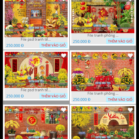
File tranh phông nền background décor tết 1128VTT
File psd tranh tết năm mới background phông nền tết mai đào bánh tét 1129VTT
250.000 Đ
THÊM VÀO GIỎ
250.000 Đ
THÊM VÀO GIỎ
File psd tranh tết năm mới phông nền chụp hình tết décor 1126VTT
File tranh phông chụp hình tết file background tranh tết 1125VTT
250.000 Đ
THÊM VÀO GIỎ
250.000 Đ
THÊM VÀO GIỎ