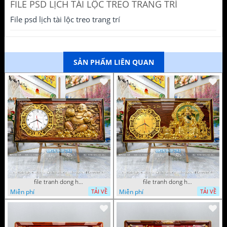
FILE PSD LỊCH TÀI LỘC TREO TRANG TRÍ
File psd lịch tài lộc treo trang trí
SẢN PHẨM LIÊN QUAN
file tranh dong ho tai loc tet cay kim tien phuc loc tho than tai di lac 072026 93
file tranh dong ho tai loc tet cay kim tien phuc loc tho than tai di lac 072026 70
Miễn phí
Miễn phí
TẢI VỀ
TẢI VỀ