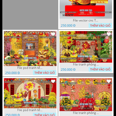
File vector cnc Tết thần tài lịch tài lộc cầm vàng tết 1133VTT
250.000 Đ
THÊM VÀO GIỎ
File tranh phông nền background décor tết 1128VTT
File psd tranh tết năm mới background phông nền tết mai đào bánh tét 1129VTT
250.000 Đ
THÊM VÀO GIỎ
250.000 Đ
THÊM VÀO GIỎ
File psd tranh tết năm mới phông nền chụp hình tết décor 1126VTT
File tranh phông chụp hình tết file background tranh tết 1125VTT
250.000 Đ
THÊM VÀO GIỎ