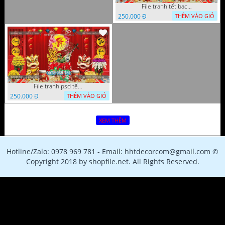
File tranh tết background phông chụp hình tết tất niên 1119VTT
250.000 Đ
THÊM VÀO GIỎ
File tranh psd tết phông nền background tết 1116VTT
250.000 Đ
THÊM VÀO GIỎ
XEM THÊM
Hotline/Zalo: 0978 969 781 - Email: hhtdecorcom@gmail.com ©
Copyright 2018 by shopfile.net. All Rights Reserved.