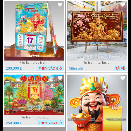
File lịch bloc treo tường thần tài cưỡi cá chép thuận buồm xuôi gió 1477LT
file tranh tai loc tet cay kim tien phuc loc tho than tai di lac 072026 39
200.000 Đ
Miễn phí
THÊM VÀO GIỎ
TẢI VỀ
File tranh phông nền background tết chụp hình chụp ảnh tết thần tài mai đào xuân 1143VTT
250.000 Đ
THÊM VÀO GIỎ