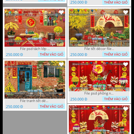
250.000 Đ
THÊM VÀO GIỎ
File psd tách lớp tranh tết phông nền background trang trí 1123VTT
File tết décor file tranh background chụp hình tết 1122VTT
250.000 Đ
250.000 Đ
THÊM VÀO GIỎ
THÊM VÀO GIỎ
File psd phông nền trang trí tết background chụp hình tết 1120VTT
250.000 Đ
THÊM VÀO GIỎ
File tranh tết décor trang trí quán cà phê 1121VTT
250.000 Đ
THÊM VÀO GIỎ