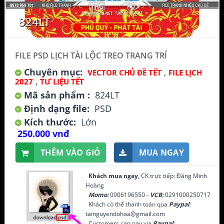
FILE PSD LỊCH TÀI LỘC TREO TRANG TRÍ
Chuyên mục:
,
VECTOR CHỦ ĐỀ TẾT
FILE LỊCH
,
2027
TƯ LIỆU TẾT
Mã sản phẩm :
824LT
Định dạng file:
PSD
Kích thước:
Lớn
250.000 vnđ
THÊM VÀO GIỎ
MUA NGAY
Khách mua ngay
, CK trực tiếp: Đặng Minh
Hoàng
Momo:
0906196550 -
VCB:
0291000250717
Khách có thể thanh toán qua
Paypal
:
tainguyendohoa@gmail.com
Customers can pay via
Paypal
: