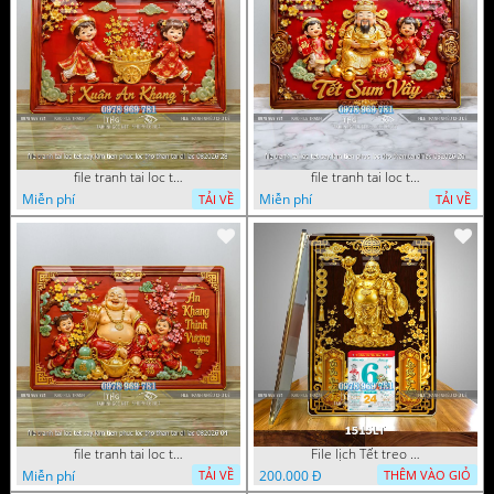
file tranh tai loc tet cay kim tien phuc loc tho than tai di lac 082026 28
file tranh tai loc tet cay kim tien phuc loc tho than tai di lac 082026 20
Miễn phí
Miễn phí
TẢI VỀ
TẢI VỀ
file tranh tai loc tet cay kim tien phuc loc tho than tai di lac 082026 04
File lịch Tết treo tường di lặc vàng gold 1515LT
Miễn phí
200.000 Đ
TẢI VỀ
THÊM VÀO GIỎ