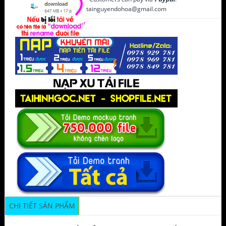
tainguyendohoa@gmail.com
CHI TIẾT SẢN PHẨM