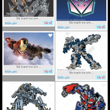
file tranh tre em sieu nhan robot khu vui choi 55
file tranh tre em sieu nhan robot khu vui choi 51
Miễn phí
TẢI VỀ
Miễn phí
TẢI VỀ
file tranh tre em sieu nhan robot khu vui choi 18
Miễn phí
TẢI VỀ
file tranh tre em sieu nhan robot khu vui choi 13
Miễn phí
TẢI VỀ