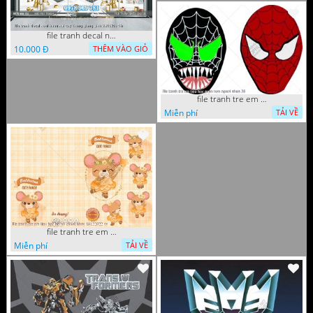
file tranh decal noel huou nai cay thong giang sinh 28112024 h
10.000 Đ
THÊM VÀO GIỎ
file tranh tre em tieu hoc man non nguoi nhen 36
Miễn phí
TẢI VỀ
file tranh tre em tieu hoc bia vo chuot nhay 16122022 vy
Miễn phí
TẢI VỀ