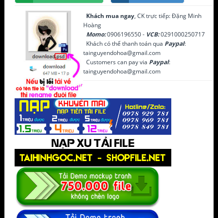
Khách mua ngay
, CK trực tiếp: Đặng Minh
Hoàng
Momo:
0906196550 -
VCB:
0291000250717
Khách có thể thanh toán qua
Paypal
:
tainguyendohoa@gmail.com
Customers can pay via
Paypal
:
tainguyendohoa@gmail.com