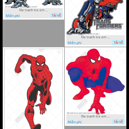
file tranh tre em sieu nhan robot khu vui choi 7
Miễn phí
TẢI VỀ
file tranh tre em sieu nhan robot khu vui choi 2
Miễn phí
TẢI VỀ
file tranh tre em nguoi nhen mam non tieu hoc 5
Miễn phí
TẢI VỀ