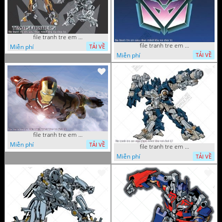
file tranh tre em sieu nhan robot khu vui choi 55
file tranh tre em sieu nhan robot khu vui choi 51
Miễn phí
TẢI VỀ
Miễn phí
TẢI VỀ
file tranh tre em sieu nhan robot khu vui choi 18
Miễn phí
TẢI VỀ
file tranh tre em sieu nhan robot khu vui choi 13
Miễn phí
TẢI VỀ