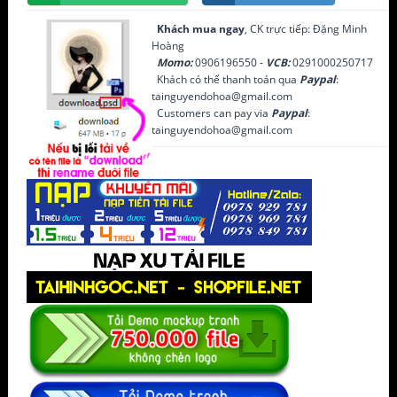
Khách mua ngay
, CK trực tiếp: Đặng Minh
Hoàng
Momo:
0906196550 -
VCB:
0291000250717
Khách có thể thanh toán qua
Paypal
:
tainguyendohoa@gmail.com
Customers can pay via
Paypal
:
tainguyendohoa@gmail.com