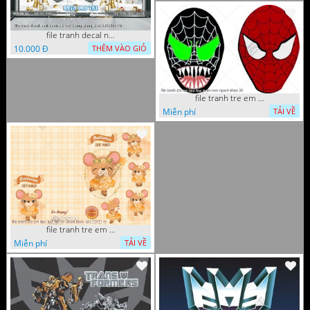
file tranh decal noel huou nai cay thong giang sinh 28112024 h
10.000 Đ
THÊM VÀO GIỎ
file tranh tre em tieu hoc man non nguoi nhen 36
Miễn phí
TẢI VỀ
file tranh tre em tieu hoc bia vo chuot nhay 16122022 vy
Miễn phí
TẢI VỀ