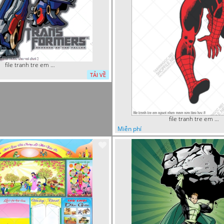
file tranh tre em sieu nhan robot khu vui choi 2
TẢI VỀ
file tranh tre em nguoi nhen mam non tieu hoc 8
Miễn phí