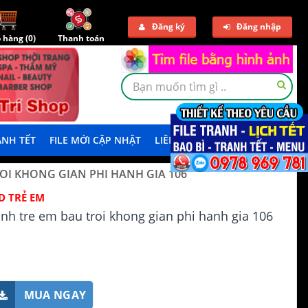
Đăng ký
Đăng nhập
 hàng (
0
)
Thanh toán
NH TẾT
FILE MỚI CẬP NHẬT
LIÊN HỆ
TẢI DEMO
ROI KHONG GIAN PHI HANH GIA 106
D TRẺ EM
ranh tre em bau troi khong gian phi hanh gia 106
MUA NGAY