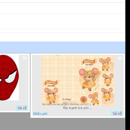
file tranh tre em tieu hoc bia vo chuot nhay 16122022 vy
TẢI VỀ
Miễn phí
TẢI VỀ