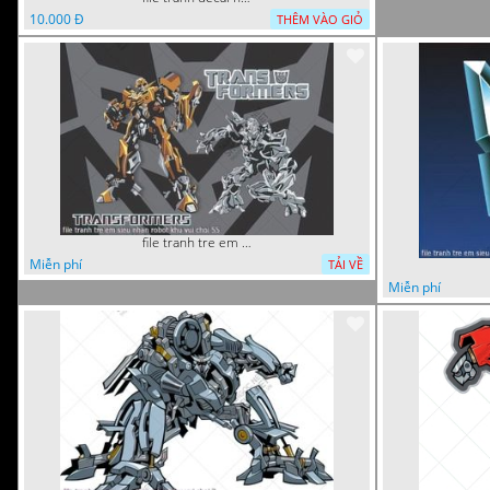
10.000 Đ
THÊM VÀO GIỎ
file tranh tre em sieu nhan robot khu vui choi 55
Miễn phí
TẢI VỀ
Miễn phí