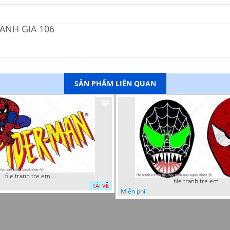
ANH GIA 106
SẢN PHẨM LIÊN QUAN
file tranh tre em tieu hoc man non nguoi nhen 40
file tranh tre em tieu hoc man non nguoi nhen 36
TẢI VỀ
Miễn phí