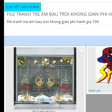
CHI TIẾT SẢN PHẨM
FILE TRANH TRE EM BAU TROI KHONG GIAN PHI H
file tranh tre em bau troi khong gian phi hanh gia 106
Miễn phí
file tranh decal noel huou nai cay thong giang sinh 28112024 h