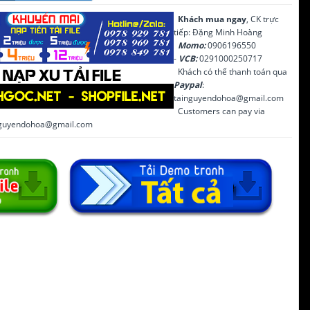
Khách mua ngay
, CK trực
tiếp: Đặng Minh Hoàng
Momo:
0906196550
-
VCB:
0291000250717
Khách có thể thanh toán qua
Paypal
:
tainguyendohoa@gmail.com
Customers can pay via
inguyendohoa@gmail.com