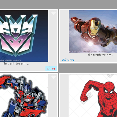
file tranh tre em sieu nhan robot khu vui choi 18
Miễn phí
file tranh tre em sieu nhan robot khu vui choi 51
TẢI VỀ