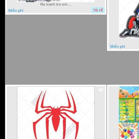
file tranh tre em sieu nhan robot khu vui choi 7
Miễn phí
TẢI VỀ
Miễn phí