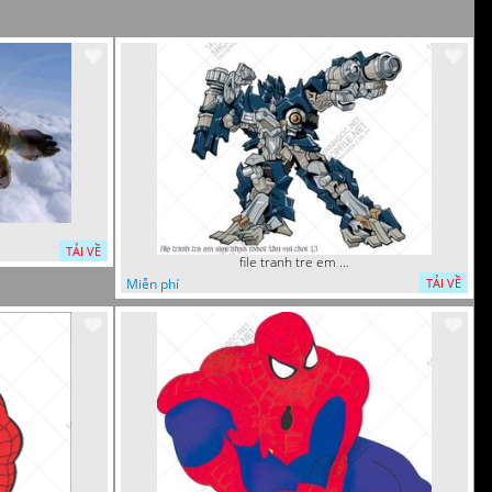
TẢI VỀ
file tranh tre em sieu nhan robot khu vui choi 13
Miễn phí
TẢI VỀ