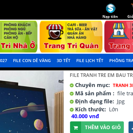
Nạp tiền
Giỏ
2027
FILE CON DÊ VÀNG
3D TẾT
FILE LỊCH TẾT
PHÔNG TRA
FILE TRANH TRE EM BAU T
Chuyên mục:
TRANH 3
Mã sản phẩm :
file t
Định dạng file:
Jpg
Kích thước:
Lớn
40.000 vnđ
THÊM VÀO GIỎ