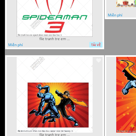
Miễn phí
file tranh tre em nguoi nhen mam non tieu hoc 1
Miễn phí
TẢI VỀ
file tranh tre em mam non tieu hoc supper man toi thuong 26