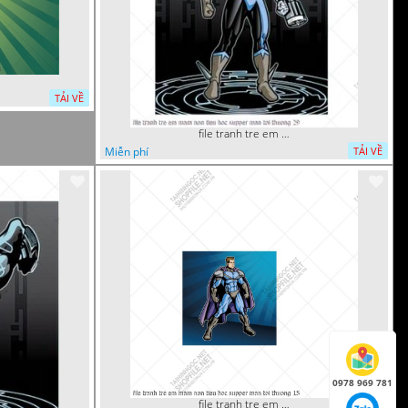
TẢI VỀ
file tranh tre em mam non tieu hoc supper man toi thuong 29
Miễn phí
TẢI VỀ
0978 969 781
file tranh tre em mam non tieu hoc supper man toi thuong 15