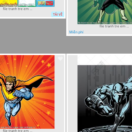
file tranh tre em mam non tieu hoc va hoc sinh 300 x 230
TẢI VỀ
file tranh tre em mam non tieu hoc supper man toi thuong 35
Miễn phí
file tranh tre em mam non tieu hoc supper man toi thuong 22