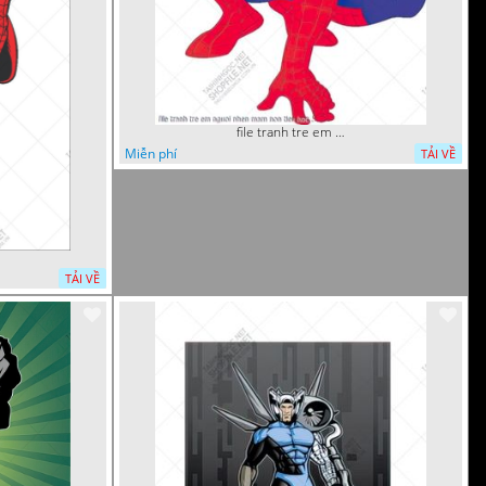
file tranh tre em nguoi nhen mam non tieu hoc 5
Miễn phí
TẢI VỀ
TẢI VỀ