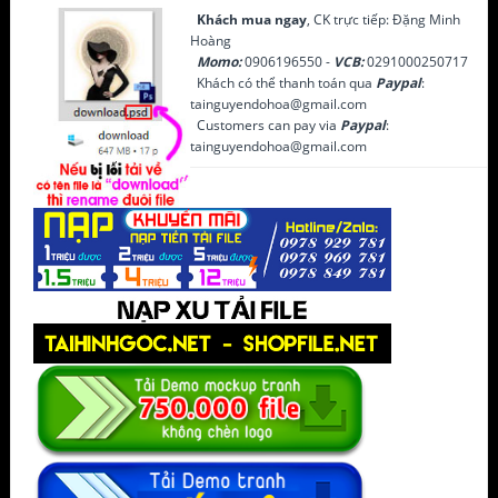
Khách mua ngay
, CK trực tiếp: Đặng Minh
Hoàng
Momo:
0906196550 -
VCB:
0291000250717
Khách có thể thanh toán qua
Paypal
:
tainguyendohoa@gmail.com
Customers can pay via
Paypal
:
tainguyendohoa@gmail.com