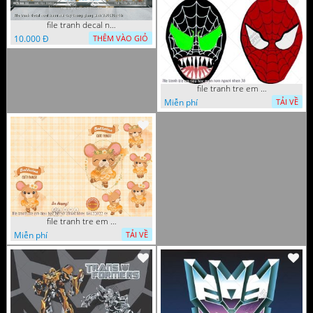
file tranh decal noel huou nai cay thong giang sinh 28112024 h
10.000 Đ
THÊM VÀO GIỎ
file tranh tre em tieu hoc man non nguoi nhen 36
Miễn phí
TẢI VỀ
file tranh tre em tieu hoc bia vo chuot nhay 16122022 vy
Miễn phí
TẢI VỀ