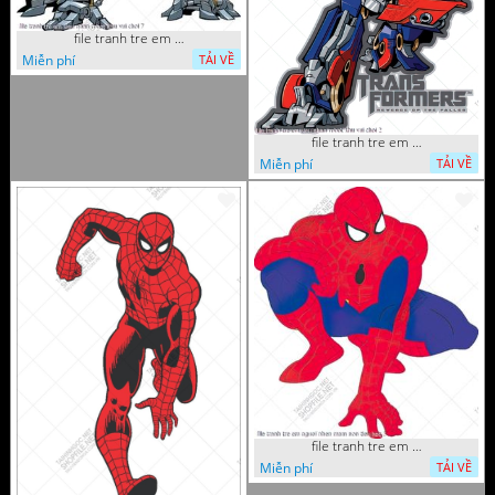
file tranh tre em sieu nhan robot khu vui choi 7
Miễn phí
TẢI VỀ
file tranh tre em sieu nhan robot khu vui choi 2
Miễn phí
TẢI VỀ
file tranh tre em nguoi nhen mam non tieu hoc 5
Miễn phí
TẢI VỀ