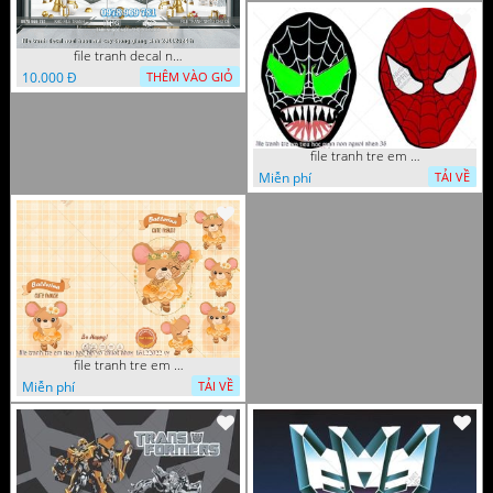
file tranh decal noel huou nai cay thong giang sinh 28112024 h
10.000 Đ
THÊM VÀO GIỎ
file tranh tre em tieu hoc man non nguoi nhen 36
Miễn phí
TẢI VỀ
file tranh tre em tieu hoc bia vo chuot nhay 16122022 vy
Miễn phí
TẢI VỀ