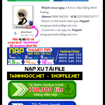
Khách mua ngay
, CK trực tiếp: Đặng Minh
Hoàng
Momo:
0906196550 -
VCB:
0291000250717
Khách có thể thanh toán qua
Paypal
:
tainguyendohoa@gmail.com
Customers can pay via
Paypal
:
tainguyendohoa@gmail.com