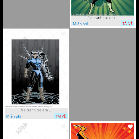
file tranh tre em mam non tieu hoc supper man toi thuong 35
Miễn phí
TẢI VỀ
file tranh tre em mam non tieu hoc supper man toi thuong 29
Miễn phí
TẢI VỀ