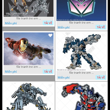
file tranh tre em sieu nhan robot khu vui choi 55
file tranh tre em sieu nhan robot khu vui choi 51
Miễn phí
TẢI VỀ
Miễn phí
TẢI VỀ
file tranh tre em sieu nhan robot khu vui choi 18
Miễn phí
TẢI VỀ
file tranh tre em sieu nhan robot khu vui choi 13
Miễn phí
TẢI VỀ