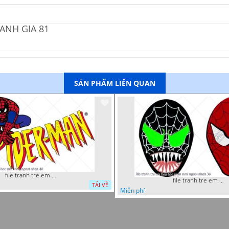
ANH GIA 81
SẢN PHẨM LIÊN QUAN
file tranh tre em tieu hoc man non nguoi nhen 40
file tranh tre em tieu hoc man non nguoi nhen 36
TẢI VỀ
Miễn phí