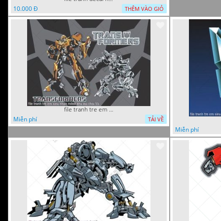
10.000 Đ
THÊM VÀO GIỎ
file tranh tre em sieu nhan robot khu vui choi 55
Miễn phí
TẢI VỀ
Miễn phí