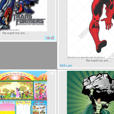
file tranh tre em sieu nhan robot khu vui choi 2
TẢI VỀ
file tranh tre em nguoi nhen mam non tieu hoc 8
Miễn phí