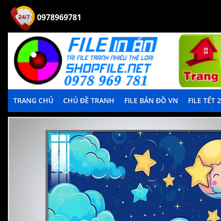
0978969781
TRANG CHỦ
CHỦ ĐỀ TRANH
FILE BẢN ĐỒ VN
FILE TẾT 