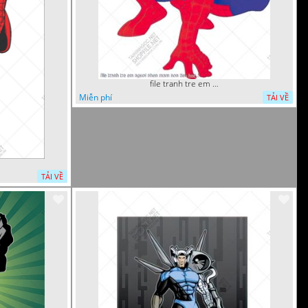
file tranh tre em nguoi nhen mam non tieu hoc 5
Miễn phí
TẢI VỀ
TẢI VỀ