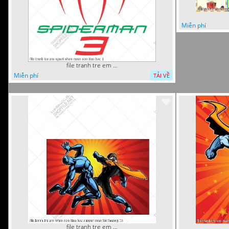
Miễn phí
file tranh tre em nguoi nhen mam non tieu hoc 1
Miễn phí
TẢI VỀ
file tranh tre em mam non tieu hoc supper man toi thuong 26