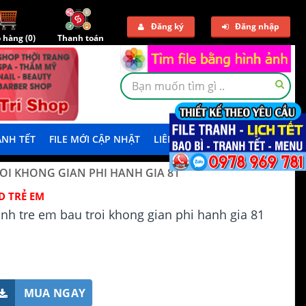
Đăng ký
Đăng nhập
 hàng (
0
)
Thanh toán
NH TẾT
FILE MỚI CẬP NHẬT
LIÊN HỆ
TẢI DEMO
ROI KHONG GIAN PHI HANH GIA 81
D TRẺ EM
ranh tre em bau troi khong gian phi hanh gia 81
MUA NGAY