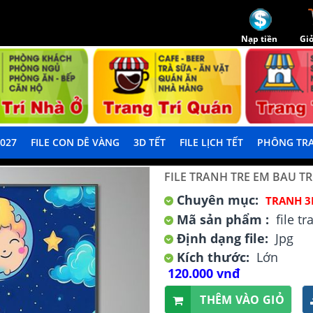
Nạp tiền
Giỏ
2027
FILE CON DÊ VÀNG
3D TẾT
FILE LỊCH TẾT
PHÔNG TRA
FILE TRANH TRE EM BAU T
Chuyên mục:
TRANH 3
Mã sản phẩm :
file t
Định dạng file:
Jpg
Kích thước:
Lớn
120.000 vnđ
THÊM VÀO GIỎ