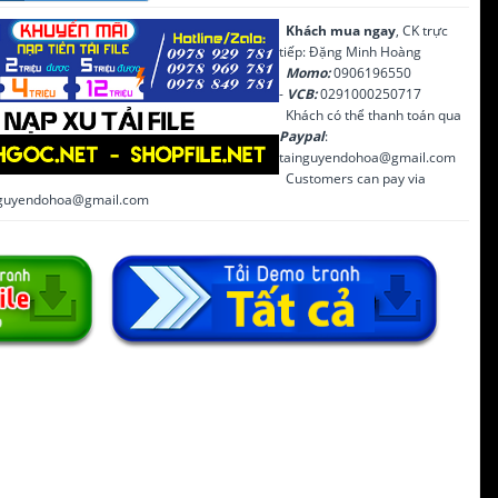
Khách mua ngay
, CK trực
tiếp: Đặng Minh Hoàng
Momo:
0906196550
-
VCB:
0291000250717
Khách có thể thanh toán qua
Paypal
:
tainguyendohoa@gmail.com
Customers can pay via
inguyendohoa@gmail.com