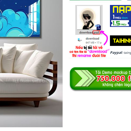
Paypal
: ta