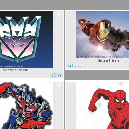
file tranh tre em sieu nhan robot khu vui choi 18
Miễn phí
file tranh tre em sieu nhan robot khu vui choi 51
TẢI VỀ