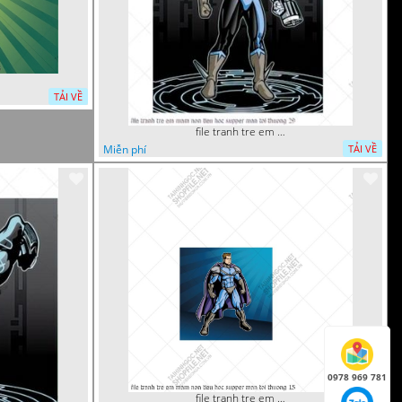
TẢI VỀ
file tranh tre em mam non tieu hoc supper man toi thuong 29
Miễn phí
TẢI VỀ
0978 969 781
file tranh tre em mam non tieu hoc supper man toi thuong 15