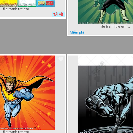
file tranh tre em mam non tieu hoc va hoc sinh 300 x 230
TẢI VỀ
file tranh tre em mam non tieu hoc supper man toi thuong 35
Miễn phí
file tranh tre em mam non tieu hoc supper man toi thuong 22