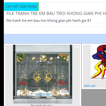
CHI TIẾT SẢN PHẨM
FILE TRANH TRE EM BAU TROI KHONG GIAN PHI H
file tranh tre em bau troi khong gian phi hanh gia 81
Miễn phí
file tranh decal noel huou nai cay thong giang sinh 28112024 h