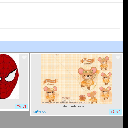
file tranh tre em tieu hoc bia vo chuot nhay 16122022 vy
TẢI VỀ
Miễn phí
TẢI VỀ