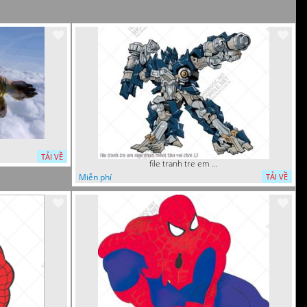
TẢI VỀ
file tranh tre em sieu nhan robot khu vui choi 13
Miễn phí
TẢI VỀ