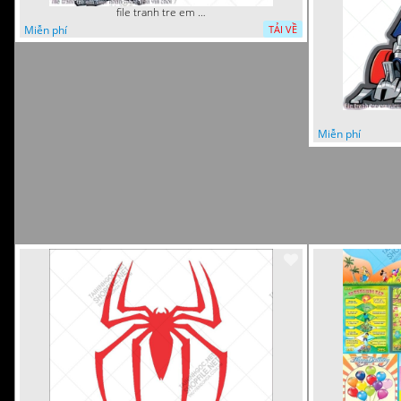
file tranh tre em sieu nhan robot khu vui choi 7
Miễn phí
TẢI VỀ
Miễn phí