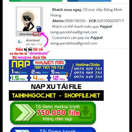
Khách mua ngay
, CK trực tiếp: Đặng Minh
Hoàng
Momo:
0906196550 -
VCB:
0291000250717
Khách có thể thanh toán qua
Paypal
:
tainguyendohoa@gmail.com
Customers can pay via
Paypal
:
tainguyendohoa@gmail.com