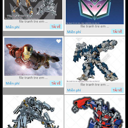
file tranh tre em sieu nhan robot khu vui choi 55
file tranh tre em sieu nhan robot khu vui choi 51
Miễn phí
TẢI VỀ
Miễn phí
TẢI VỀ
file tranh tre em sieu nhan robot khu vui choi 18
Miễn phí
TẢI VỀ
file tranh tre em sieu nhan robot khu vui choi 13
Miễn phí
TẢI VỀ