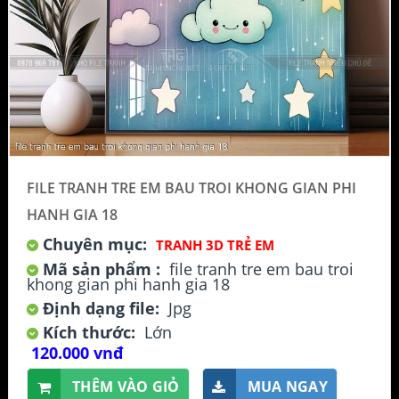
FILE TRANH TRE EM BAU TROI KHONG GIAN PHI
HANH GIA 18
Chuyên mục:
TRANH 3D TRẺ EM
Mã sản phẩm :
file tranh tre em bau troi
khong gian phi hanh gia 18
Định dạng file:
Jpg
Kích thước:
Lớn
120.000 vnđ
THÊM VÀO GIỎ
MUA NGAY