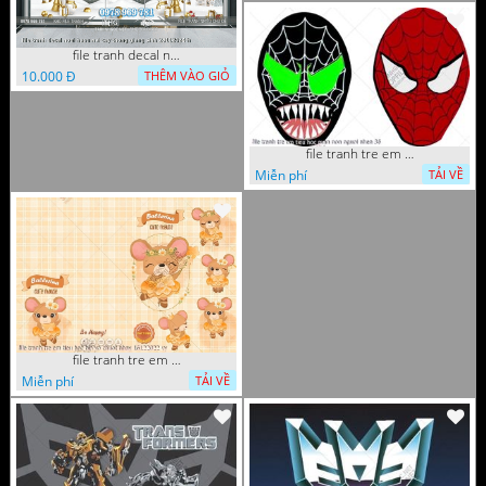
file tranh decal noel huou nai cay thong giang sinh 28112024 h
10.000 Đ
THÊM VÀO GIỎ
file tranh tre em tieu hoc man non nguoi nhen 36
Miễn phí
TẢI VỀ
file tranh tre em tieu hoc bia vo chuot nhay 16122022 vy
Miễn phí
TẢI VỀ