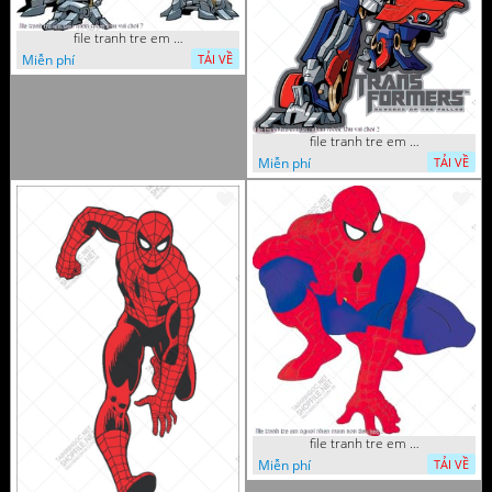
file tranh tre em sieu nhan robot khu vui choi 7
Miễn phí
TẢI VỀ
file tranh tre em sieu nhan robot khu vui choi 2
Miễn phí
TẢI VỀ
file tranh tre em nguoi nhen mam non tieu hoc 5
Miễn phí
TẢI VỀ