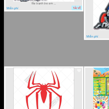
file tranh tre em sieu nhan robot khu vui choi 7
Miễn phí
TẢI VỀ
Miễn phí