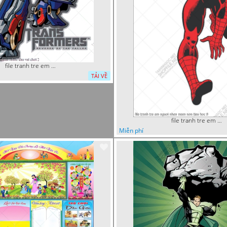
file tranh tre em sieu nhan robot khu vui choi 2
TẢI VỀ
file tranh tre em nguoi nhen mam non tieu hoc 8
Miễn phí