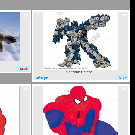
TẢI VỀ
file tranh tre em sieu nhan robot khu vui choi 13
Miễn phí
TẢI VỀ