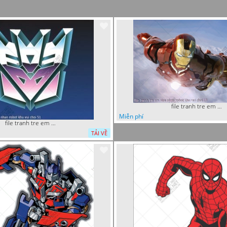
file tranh tre em sieu nhan robot khu vui choi 18
Miễn phí
file tranh tre em sieu nhan robot khu vui choi 51
TẢI VỀ