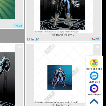
TẢI VỀ
file tranh tre em mam non tieu hoc supper man toi thuong 29
Miễn phí
TẢI VỀ
0978 969 781
Chat Zalo
Messenger
file tranh tre em mam non tieu hoc supper man toi thuong 15