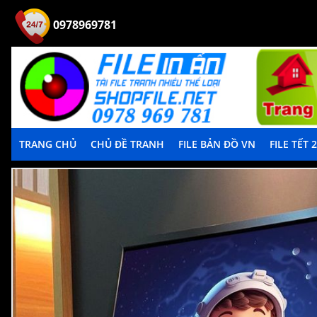
0978969781
TRANG CHỦ
CHỦ ĐỀ TRANH
FILE BẢN ĐỒ VN
FILE TẾT 