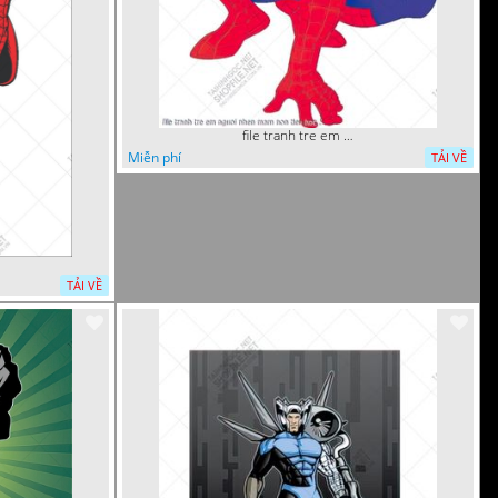
file tranh tre em nguoi nhen mam non tieu hoc 5
Miễn phí
TẢI VỀ
TẢI VỀ