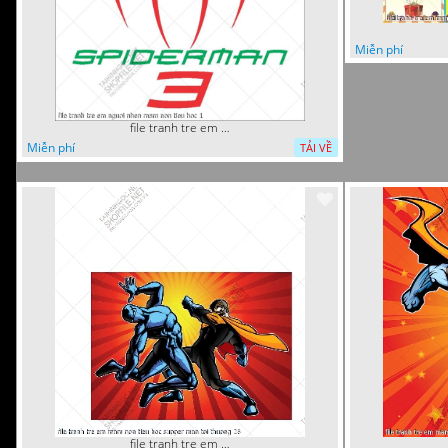
Miễn phí
file tranh tre em nguoi nhen mam non tieu hoc 1
Miễn phí
TẢI VỀ
file tranh tre em mam non tieu hoc supper man toi thuong 26