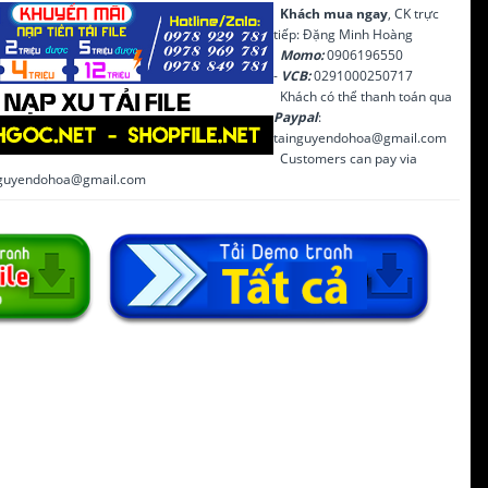
Khách mua ngay
, CK trực
tiếp: Đặng Minh Hoàng
Momo:
0906196550
-
VCB:
0291000250717
Khách có thể thanh toán qua
Paypal
:
tainguyendohoa@gmail.com
Customers can pay via
inguyendohoa@gmail.com