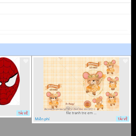
file tranh tre em tieu hoc bia vo chuot nhay 16122022 vy
TẢI VỀ
Miễn phí
TẢI VỀ