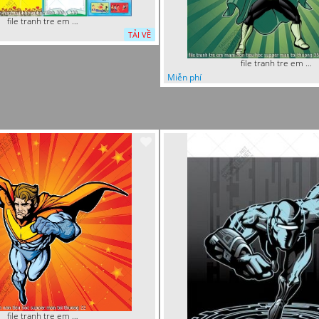
file tranh tre em mam non tieu hoc va hoc sinh 300 x 230
TẢI VỀ
file tranh tre em mam non tieu hoc supper man toi thuong 35
Miễn phí
file tranh tre em mam non tieu hoc supper man toi thuong 22