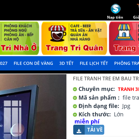
Nạp tiền
Giỏ
2027
FILE CON DÊ VÀNG
3D TẾT
FILE LỊCH TẾT
PHÔNG TRA
FILE TRANH TRE EM BAU T
Chuyên mục:
TRANH 3
Mã sản phẩm :
file t
Định dạng file:
Jpg
Kích thước:
Lớn
miễn phí
TẢI VỀ