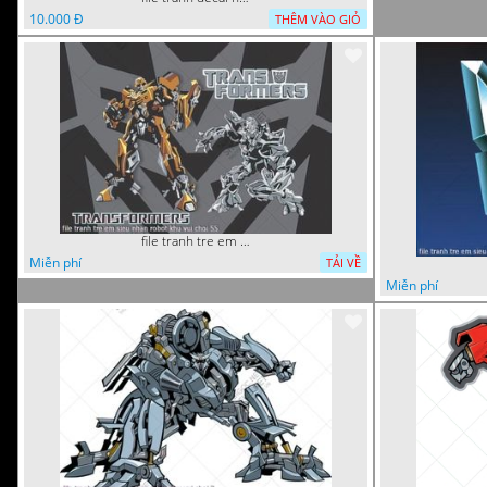
10.000 Đ
THÊM VÀO GIỎ
file tranh tre em sieu nhan robot khu vui choi 55
Miễn phí
TẢI VỀ
Miễn phí