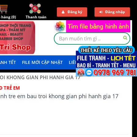
Đăng ký
Đăng nhập
 hàng (
0
)
Thanh toán
NH TẾT
FILE MỚI CẬP NHẬT
LIÊN HỆ
TẢI DEMO
ROI KHONG GIAN PHI HANH GIA 17
D TRẺ EM
ranh tre em bau troi khong gian phi hanh gia 17