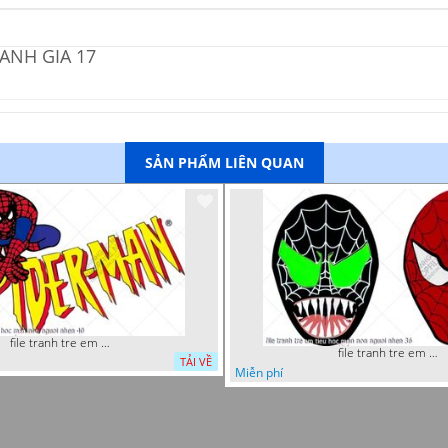
ANH GIA 17
SẢN PHẨM LIÊN QUAN
file tranh tre em tieu hoc man non nguoi nhen 40
file tranh tre em tieu hoc man non nguoi nhen 36
TẢI VỀ
Miễn phí