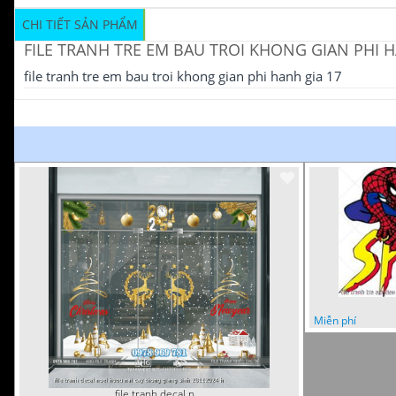
CHI TIẾT SẢN PHẨM
FILE TRANH TRE EM BAU TROI KHONG GIAN PHI H
file tranh tre em bau troi khong gian phi hanh gia 17
Miễn phí
file tranh decal noel huou nai cay thong giang sinh 28112024 h