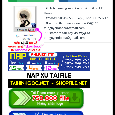
Khách mua ngay
, CK trực tiếp: Đặng Minh
Hoàng
Momo:
0906196550 -
VCB:
0291000250717
Khách có thể thanh toán qua
Paypal
:
tainguyendohoa@gmail.com
Customers can pay via
Paypal
:
tainguyendohoa@gmail.com