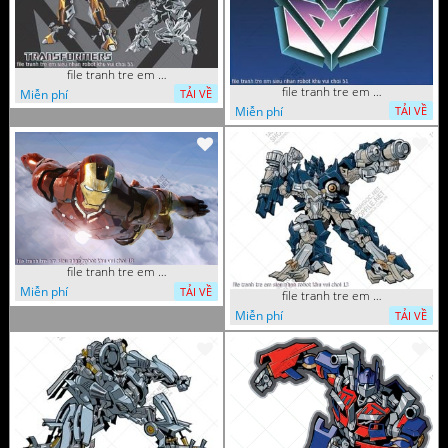
file tranh tre em sieu nhan robot khu vui choi 55
file tranh tre em sieu nhan robot khu vui choi 51
Miễn phí
TẢI VỀ
Miễn phí
TẢI VỀ
file tranh tre em sieu nhan robot khu vui choi 18
Miễn phí
TẢI VỀ
file tranh tre em sieu nhan robot khu vui choi 13
Miễn phí
TẢI VỀ