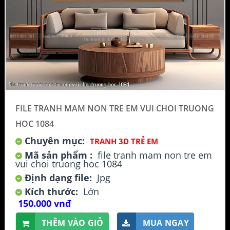
FILE TRANH MAM NON TRE EM VUI CHOI TRUONG
HOC 1084
Chuyên mục:
TRANH 3D TRẺ EM
Mã sản phẩm :
file tranh mam non tre em
vui choi truong hoc 1084
Định dạng file:
Jpg
Kích thước:
Lớn
150.000 vnđ
THÊM VÀO GIỎ
MUA NGAY