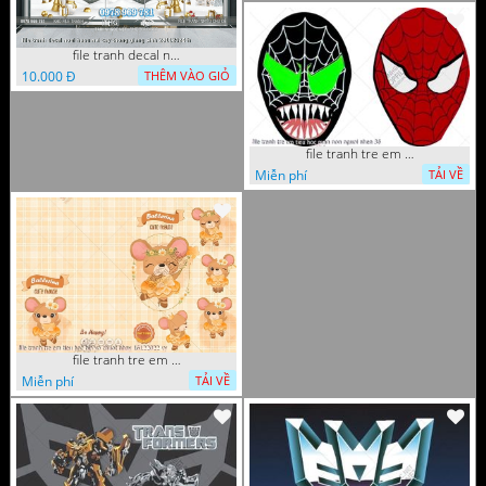
file tranh decal noel huou nai cay thong giang sinh 28112024 h
10.000 Đ
THÊM VÀO GIỎ
file tranh tre em tieu hoc man non nguoi nhen 36
Miễn phí
TẢI VỀ
file tranh tre em tieu hoc bia vo chuot nhay 16122022 vy
Miễn phí
TẢI VỀ