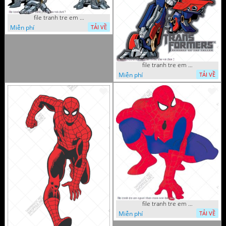
file tranh tre em sieu nhan robot khu vui choi 7
Miễn phí
TẢI VỀ
file tranh tre em sieu nhan robot khu vui choi 2
Miễn phí
TẢI VỀ
file tranh tre em nguoi nhen mam non tieu hoc 5
Miễn phí
TẢI VỀ