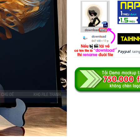
Paypal
: ta