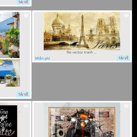
TẢI VỀ
file vector tranh caffe paris xua
Miễn phí
TẢI VỀ
TẢI VỀ