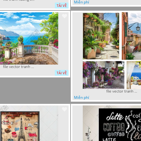
Miễn phí
TẢI VỀ
file vector tranh decor quan caffe
TẢI VỀ
file vector tranh decor quan caffe phong thuy
Miễn phí