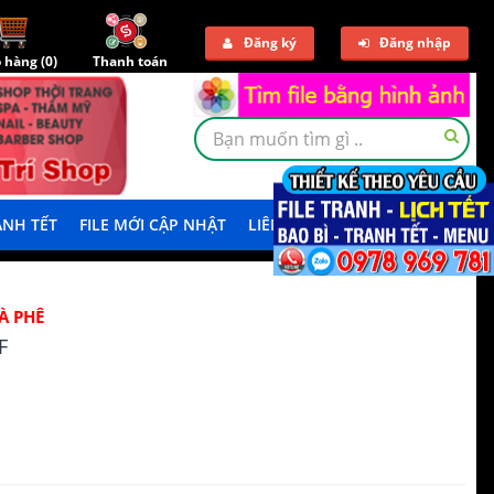
Đăng ký
Đăng nhập
 hàng (
0
)
Thanh toán
NH TẾT
FILE MỚI CẬP NHẬT
LIÊN HỆ
TẢI DEMO
À PHÊ
F