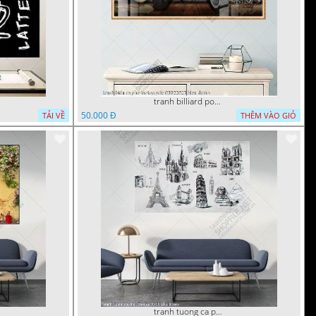
tranh billiard pool snooker bi a bi-a tranh bida ca phe motorcycle 03022023 hieu
50.000 Đ
TẢI VỀ
THÊM VÀO GIỎ
tranh tuong ca phe tra sua 10 10 phu