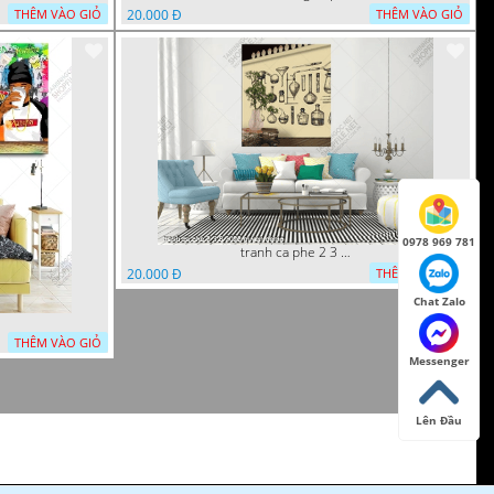
20.000 Đ
THÊM VÀO GIỎ
THÊM VÀO GIỎ
0978 969 781
tranh ca phe 2 3 8 2022 quyen
20.000 Đ
THÊM VÀO GIỎ
Chat Zalo
THÊM VÀO GIỎ
Messenger
Lên Đầu