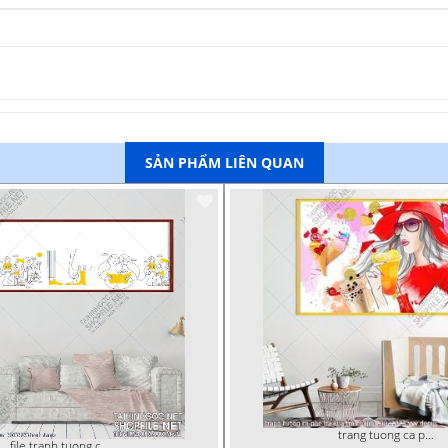
SẢN PHẨM LIÊN QUAN
trang tuong ca phe tra sua tra chanh 20022023 vvv
file tranh tuong ca phe tra sua 20032023 hanh