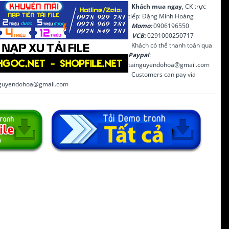
Khách mua ngay
, CK trực
tiếp: Đặng Minh Hoàng
Momo:
0906196550
-
VCB:
0291000250717
Khách có thể thanh toán qua
Paypal
:
tainguyendohoa@gmail.com
Customers can pay via
inguyendohoa@gmail.com