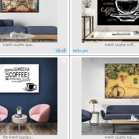
tranh ca phe quan an do an paris banh mi ruou vang 21022023 phu
tranh ca phe coffee 15022023 quyen
Miễn phí
TẢI VỀ
file tranh tuong ca phe 17122022 tien
tranh ca phe tra sua 07112022 hieu