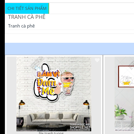
CHI TIẾT SẢN PHẨM
TRANH CÀ PHÊ
Tranh cà phê
file tranh tuong quan cao 11032023 thien