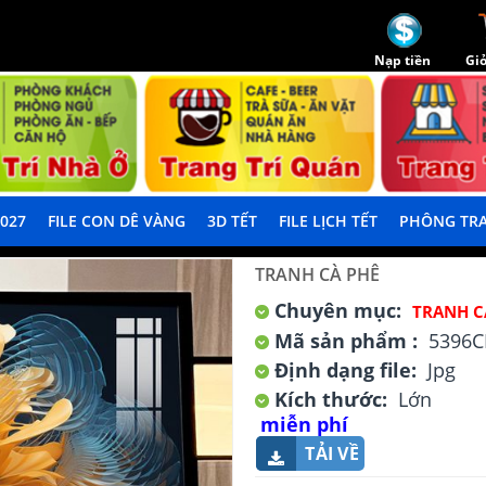
Nạp tiền
Giỏ
2027
FILE CON DÊ VÀNG
3D TẾT
FILE LỊCH TẾT
PHÔNG TRA
TRANH CÀ PHÊ
Chuyên mục:
TRANH C
Mã sản phẩm :
5396C
Định dạng file:
Jpg
Kích thước:
Lớn
miễn phí
TẢI VỀ