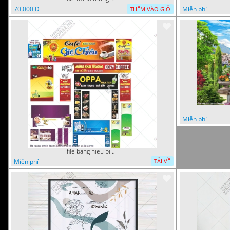
70.000 Đ
Miễn phí
THÊM VÀO GIỎ
Miễn phí
file bang hieu bien hieu ca phe vector tranh decor quan do uong tra sua caffe
Miễn phí
TẢI VỀ