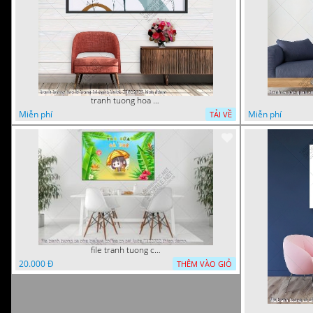
tranh tuong hoa la trang tri nghe thuat 23022023 hieu
Miễn phí
Miễn phí
TẢI VỀ
file tranh tuong ca phe tra sua coffee co gai kute 7122022 thien
20.000 Đ
THÊM VÀO GIỎ