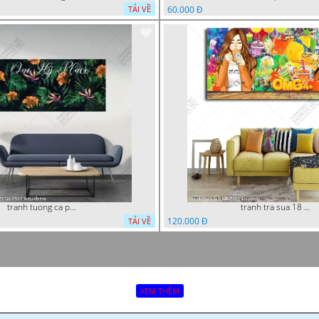
60.000 Đ
TẢI VỀ
tranh tuong ca phe 22 08 2022 hieu
tranh tra sua 18 8 2022 ho
120.000 Đ
TẢI VỀ
XEM THÊM