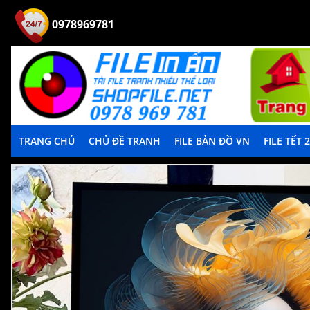
0978969781
TRANG CHỦ
CHỦ ĐỀ TRANH
FILE BẢN ĐỒ VN
FILE TẾT 