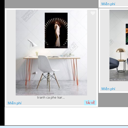
Miễn phí
Miễn phí
tranh ca phe karaoke ca si dep 26 9 2022 ho
Miễn phí
TẢI VỀ