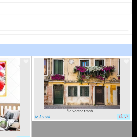
file vector tranh ngoi nha cu decor quan caffe dep mat
Miễn phí
TẢI VỀ