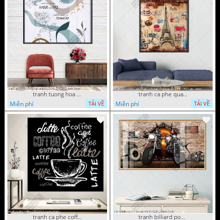
tranh tuong hoa la trang tri nghe thuat 23022023 hieu
tranh ca phe quan an do an paris banh mi ruou vang 21022023 phu
Miễn phí
Miễn phí
TẢI VỀ
TẢI VỀ
tranh ca phe coffee 15022023 quyen
tranh billiard pool snooker bi a bi-a tranh bida ca phe motorcycle 03022023 hieu