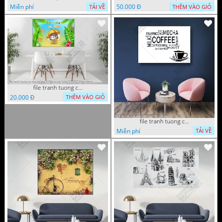
Miễn phí
50.000 Đ
TẢI VỀ
THÊM VÀO GIỎ
file tranh tuong ca phe tra sua coffee co gai kute 7122022 thien
20.000 Đ
THÊM VÀO GIỎ
file tranh tuong ca phe 17122022 tien
Miễn phí
TẢI VỀ