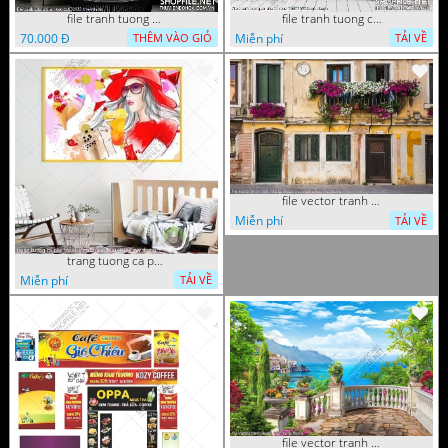
file tranh tuong quan cao 11032023 thien
file tranh tuong ca phe tra sua 20032023 hanh
70.000 Đ
Miễn phí
THÊM VÀO GIỎ
TẢI VỀ
file vector tranh ngoi nha cu decor quan caffe dep mat
Miễn phí
TẢI VỀ
trang tuong ca phe tra sua tra chanh 20022023 vvv
Miễn phí
TẢI VỀ
file vector tranh decor quan caffe