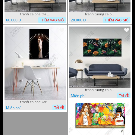
tranh ca phe tra sua 07112022 hieu
tranh tuong ca phe tra sua 10 10 phu
60.000 Đ
20.000 Đ
THÊM VÀO GIỎ
THÊM VÀO GIỎ
tranh tuong ca phe 22 08 2022 hieu
Miễn phí
TẢI VỀ
tranh ca phe karaoke ca si dep 26 9 2022 ho
Miễn phí
TẢI VỀ