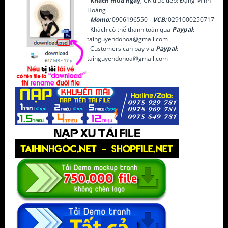
Khách mua ngay
, CK trực tiếp: Đặng Minh
Hoàng
Momo:
0906196550 -
VCB:
0291000250717
Khách có thể thanh toán qua
Paypal
:
tainguyendohoa@gmail.com
Customers can pay via
Paypal
:
tainguyendohoa@gmail.com