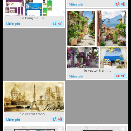
Miễn phí
TẢI VỀ
file bang hieu bien hieu ca phe vector tranh decor quan do uong tra sua caffe
Miễn phí
TẢI VỀ
file vector tranh decor quan caffe phong thuy
Miễn phí
TẢI VỀ
file vector tranh caffe paris xua
Miễn phí
TẢI VỀ