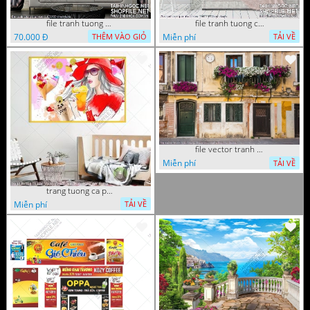
file tranh tuong quan cao 11032023 thien
file tranh tuong ca phe tra sua 20032023 hanh
70.000 Đ
Miễn phí
THÊM VÀO GIỎ
TẢI VỀ
file vector tranh ngoi nha cu decor quan caffe dep mat
Miễn phí
TẢI VỀ
trang tuong ca phe tra sua tra chanh 20022023 vvv
Miễn phí
TẢI VỀ