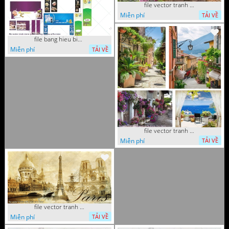
file vector tranh decor quan caffe
Miễn phí
TẢI VỀ
file bang hieu bien hieu ca phe vector tranh decor quan do uong tra sua caffe
Miễn phí
TẢI VỀ
file vector tranh decor quan caffe phong thuy
Miễn phí
TẢI VỀ
file vector tranh caffe paris xua
Miễn phí
TẢI VỀ