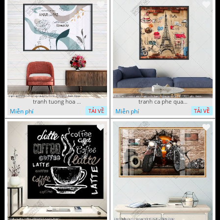
tranh tuong hoa la trang tri nghe thuat 23022023 hieu
tranh ca phe quan an do an paris banh mi ruou vang 21022023 phu
Miễn phí
Miễn phí
TẢI VỀ
TẢI VỀ