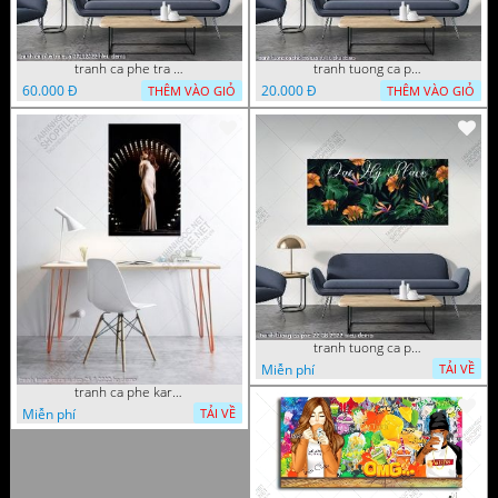
tranh ca phe tra sua 07112022 hieu
tranh tuong ca phe tra sua 10 10 phu
60.000 Đ
20.000 Đ
THÊM VÀO GIỎ
THÊM VÀO GIỎ
tranh tuong ca phe 22 08 2022 hieu
Miễn phí
TẢI VỀ
tranh ca phe karaoke ca si dep 26 9 2022 ho
Miễn phí
TẢI VỀ