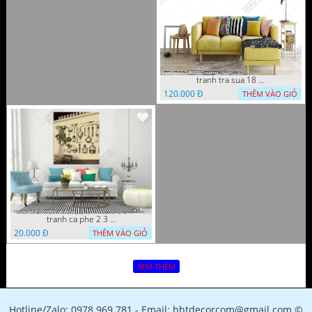
tranh tra sua 18 8 2022 ho
120.000 Đ
THÊM VÀO GIỎ
tranh ca phe 2 3 8 2022 quyen
20.000 Đ
THÊM VÀO GIỎ
XEM THÊM
Hotline/Zalo: 0978 969 781 - Email: hhtdecorcom@gmail.com ©