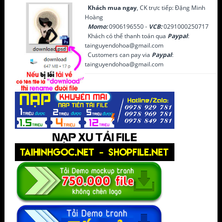
Khách mua ngay
, CK trực tiếp: Đặng Minh
Hoàng
Momo:
0906196550 -
VCB:
0291000250717
Khách có thể thanh toán qua
Paypal
:
tainguyendohoa@gmail.com
Customers can pay via
Paypal
:
tainguyendohoa@gmail.com