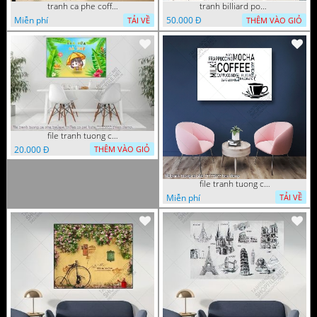
tranh ca phe coffee 15022023 quyen
tranh billiard pool snooker bi a bi-a tranh bida ca phe motorcycle 03022023 hieu
Miễn phí
50.000 Đ
TẢI VỀ
THÊM VÀO GIỎ
file tranh tuong ca phe tra sua coffee co gai kute 7122022 thien
20.000 Đ
THÊM VÀO GIỎ
file tranh tuong ca phe 17122022 tien
Miễn phí
TẢI VỀ