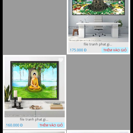
file tranh phat giao cay bo de 23012024 hieu
175.000 Đ
THÊM VÀO GIỎ
file tranh phat giao adia duoi cay bo de 20012024
160.000 Đ
THÊM VÀO GIỎ