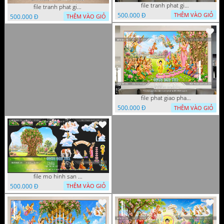
file tranh phat giao le phat dan vuon lam ty ni 05052026 dao t6
file tranh phat giao tach lop mo hinh vuon lam ty ni 16052026 dao
500.000 Đ
THÊM VÀO GIỎ
500.000 Đ
THÊM VÀO GIỎ
file phat giao phat dan vuon lam ty ni 05052026 dao t5
500.000 Đ
THÊM VÀO GIỎ
file mo hinh san khau vuon lam ty ni tach lop file tranh phat giao 16052026 dao
500.000 Đ
THÊM VÀO GIỎ