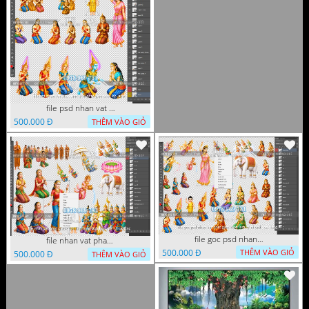
file psd nhan vat vuon lam ty ni phat giao tach lop layer
500.000 Đ
THÊM VÀO GIỎ
file goc psd nhan vat phat giao vuon lam ty ni tach lop rieng
file nhan vat phat giao vuon lam ty ni tach lop layer in cat cnc
500.000 Đ
THÊM VÀO GIỎ
500.000 Đ
THÊM VÀO GIỎ