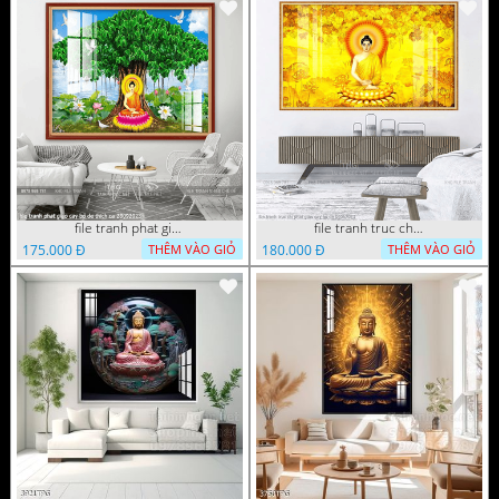
file tranh phat giao cay bo de thich ca 28092023
file tranh truc chi phat giao cay bo de 06062023
175.000 Đ
180.000 Đ
THÊM VÀO GIỎ
THÊM VÀO GIỎ