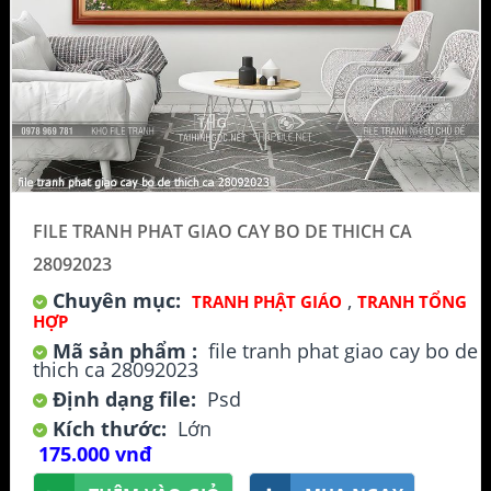
FILE TRANH PHAT GIAO CAY BO DE THICH CA
28092023
Chuyên mục:
,
TRANH PHẬT GIÁO
TRANH TỔNG
HỢP
Mã sản phẩm :
file tranh phat giao cay bo de
thich ca 28092023
Định dạng file:
Psd
Kích thước:
Lớn
175.000 vnđ