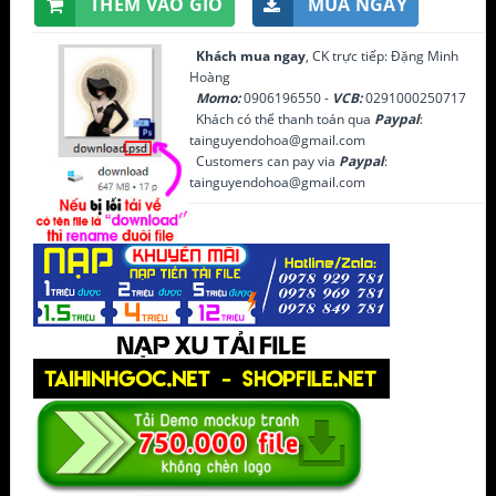
THÊM VÀO GIỎ
MUA NGAY
Khách mua ngay
, CK trực tiếp: Đặng Minh
Hoàng
Momo:
0906196550 -
VCB:
0291000250717
Khách có thể thanh toán qua
Paypal
:
tainguyendohoa@gmail.com
Customers can pay via
Paypal
:
tainguyendohoa@gmail.com