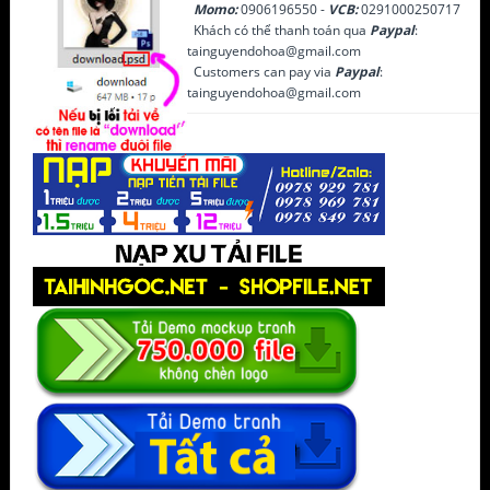
Momo:
0906196550 -
VCB:
0291000250717
Khách có thể thanh toán qua
Paypal
:
tainguyendohoa@gmail.com
Customers can pay via
Paypal
:
tainguyendohoa@gmail.com