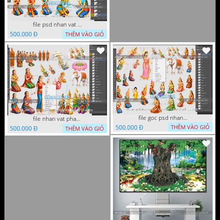
file psd nhan vat vuon lam ty ni phat giao tach lop layer
500.000 Đ
THÊM VÀO GIỎ
file goc psd nhan vat phat giao vuon lam ty ni tach lop rieng
file nhan vat phat giao vuon lam ty ni tach lop layer in cat cnc
500.000 Đ
THÊM VÀO GIỎ
500.000 Đ
THÊM VÀO GIỎ