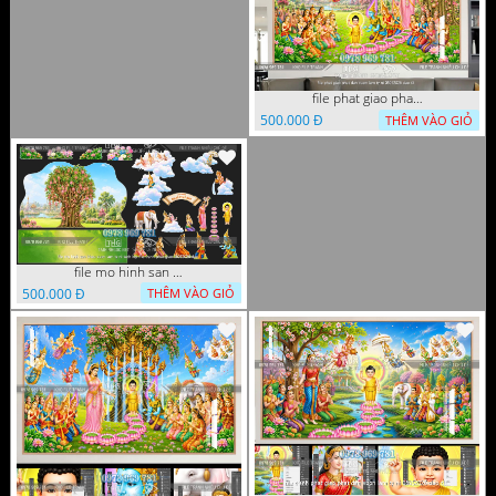
file phat giao phat dan vuon lam ty ni 05052026 dao t5
500.000 Đ
THÊM VÀO GIỎ
file mo hinh san khau vuon lam ty ni tach lop file tranh phat giao 16052026 dao
500.000 Đ
THÊM VÀO GIỎ