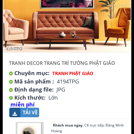
TRANH DECOR TRANG TRÍ TƯỜNG PHẬT GIÁO
Chuyên mục:
TRANH PHẬT GIÁO
Mã sản phẩm :
4194TPG
Định dạng file:
JPG
Kích thước:
Lớn
miễn phí
TẢI VỀ
Khách mua ngay
, CK trực tiếp: Đặng Minh
Hoàng