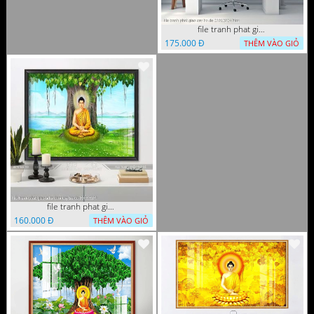
file tranh phat giao cay bo de 23012024 hieu
175.000 Đ
THÊM VÀO GIỎ
file tranh phat giao adia duoi cay bo de 20012024
160.000 Đ
THÊM VÀO GIỎ