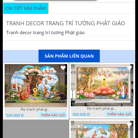
CHI TIẾT SẢN PHẨM
TRANH DECOR TRANG TRÍ TƯỜNG PHẬT GIÁO
Tranh decor trang trí tường Phật giáo
SẢN PHẨM LIÊN QUAN
file tranh phat giao le phat dan vuon lam ty ni 05052026 dao t6
file tranh phat giao tach lop mo hinh vuon lam ty ni 16052026 dao
500.000 Đ
THÊM VÀO GIỎ
500.000 Đ
THÊM VÀO GIỎ