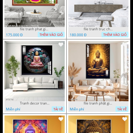
file tranh phat giao cay bo de thich ca 28092023
file tranh truc chi phat giao cay bo de 06062023
175.000 Đ
180.000 Đ
THÊM VÀO GIỎ
THÊM VÀO GIỎ
Tranh decor trang trí tường Phật giáo
file tranh phật giáo mẫu mới nhất
Miễn phí
Miễn phí
TẢI VỀ
TẢI VỀ