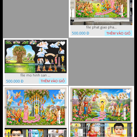
file phat giao phat dan vuon lam ty ni 05052026 dao t5
500.000 Đ
THÊM VÀO GIỎ
file mo hinh san khau vuon lam ty ni tach lop file tranh phat giao 16052026 dao
500.000 Đ
THÊM VÀO GIỎ