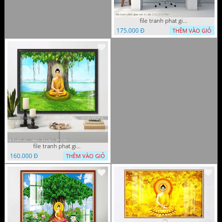
file tranh phat giao cay bo de 23012024 hieu
175.000 Đ
THÊM VÀO GIỎ
file tranh phat giao adia duoi cay bo de 20012024
160.000 Đ
THÊM VÀO GIỎ