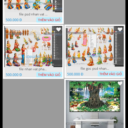
file psd nhan vat vuon lam ty ni phat giao tach lop layer
500.000 Đ
THÊM VÀO GIỎ
file goc psd nhan vat phat giao vuon lam ty ni tach lop rieng
file nhan vat phat giao vuon lam ty ni tach lop layer in cat cnc
500.000 Đ
THÊM VÀO GIỎ
500.000 Đ
THÊM VÀO GIỎ