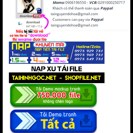
Momo:
0906196550 -
VCB:
0291000250717
Khách có thể thanh toán qua
Paypal
:
tainguyendohoa@gmail.com
Customers can pay via
Paypal
:
tainguyendohoa@gmail.com