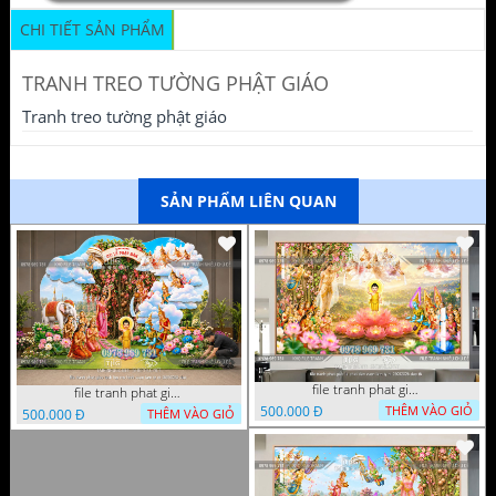
CHI TIẾT SẢN PHẨM
TRANH TREO TƯỜNG PHẬT GIÁO
Tranh treo tường phật giáo
SẢN PHẨM LIÊN QUAN
file tranh phat giao le phat dan vuon lam ty ni 05052026 dao t6
file tranh phat giao tach lop mo hinh vuon lam ty ni 16052026 dao
500.000 Đ
THÊM VÀO GIỎ
500.000 Đ
THÊM VÀO GIỎ