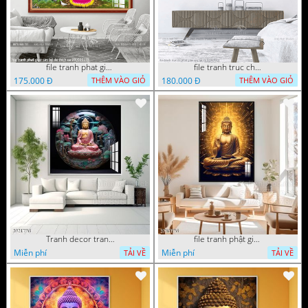
file tranh phat giao cay bo de thich ca 28092023
file tranh truc chi phat giao cay bo de 06062023
175.000 Đ
180.000 Đ
THÊM VÀO GIỎ
THÊM VÀO GIỎ
Tranh decor trang trí tường Phật giáo
file tranh phật giáo mẫu mới nhất
Miễn phí
Miễn phí
TẢI VỀ
TẢI VỀ