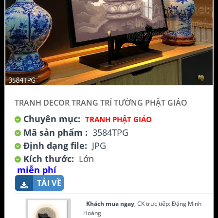
TRANH DECOR TRANG TRÍ TƯỜNG PHẬT GIÁO
Chuyên mục:
TRANH PHẬT GIÁO
Mã sản phẩm :
3584TPG
Định dạng file:
JPG
Kích thước:
Lớn
miễn phí
TẢI VỀ
Khách mua ngay
, CK trực tiếp: Đặng Minh
Hoàng