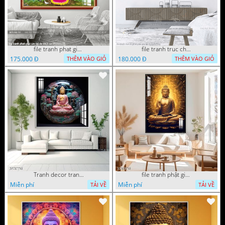
file tranh phat giao cay bo de thich ca 28092023
file tranh truc chi phat giao cay bo de 06062023
175.000 Đ
180.000 Đ
THÊM VÀO GIỎ
THÊM VÀO GIỎ
Tranh decor trang trí tường Phật giáo
file tranh phật giáo mẫu mới nhất
Miễn phí
Miễn phí
TẢI VỀ
TẢI VỀ