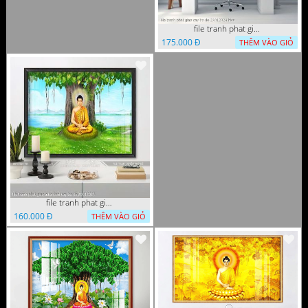
file tranh phat giao cay bo de 23012024 hieu
175.000 Đ
THÊM VÀO GIỎ
file tranh phat giao adia duoi cay bo de 20012024
160.000 Đ
THÊM VÀO GIỎ