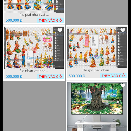
file psd nhan vat vuon lam ty ni phat giao tach lop layer
500.000 Đ
THÊM VÀO GIỎ
file goc psd nhan vat phat giao vuon lam ty ni tach lop rieng
file nhan vat phat giao vuon lam ty ni tach lop layer in cat cnc
500.000 Đ
THÊM VÀO GIỎ
500.000 Đ
THÊM VÀO GIỎ