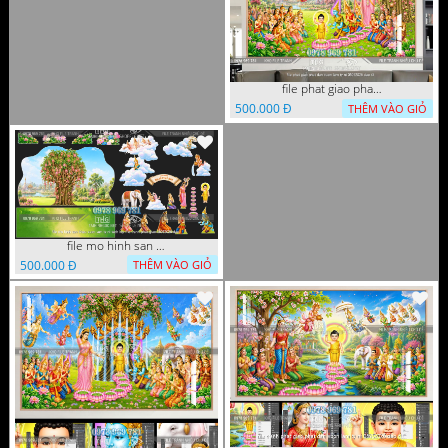
file phat giao phat dan vuon lam ty ni 05052026 dao t5
500.000 Đ
THÊM VÀO GIỎ
file mo hinh san khau vuon lam ty ni tach lop file tranh phat giao 16052026 dao
500.000 Đ
THÊM VÀO GIỎ