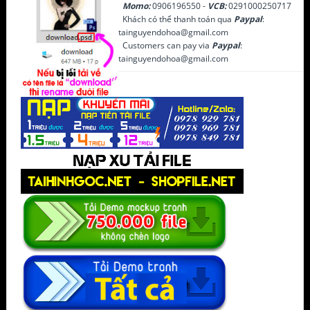
Momo:
0906196550 -
VCB:
0291000250717
Khách có thể thanh toán qua
Paypal
:
tainguyendohoa@gmail.com
Customers can pay via
Paypal
:
tainguyendohoa@gmail.com