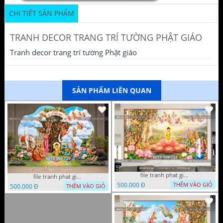
CHI TIẾT SẢN PHẨM
TRANH DECOR TRANG TRÍ TƯỜNG PHẬT GIÁO
Tranh decor trang trí tường Phật giáo
SẢN PHẨM LIÊN QUAN
file tranh phat giao le phat dan vuon lam ty ni 05052026 dao t6
file tranh phat giao tach lop mo hinh vuon lam ty ni 16052026 dao
500.000 Đ
THÊM VÀO GIỎ
500.000 Đ
THÊM VÀO GIỎ