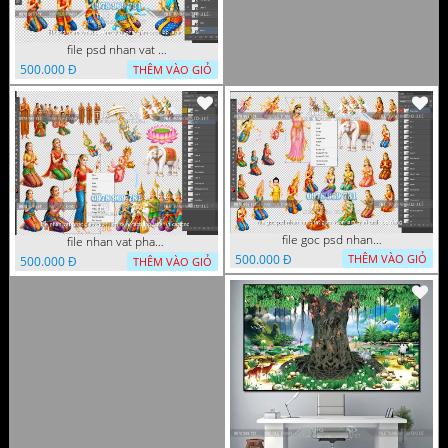
file psd nhan vat vuon lam ty ni phat giao tach lop layer
500.000 Đ
THÊM VÀO GIỎ
file goc psd nhan vat phat giao vuon lam ty ni tach lop rieng
file nhan vat phat giao vuon lam ty ni tach lop layer in cat cnc
500.000 Đ
THÊM VÀO GIỎ
500.000 Đ
THÊM VÀO GIỎ