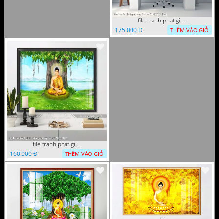
file tranh phat giao cay bo de 23012024 hieu
175.000 Đ
THÊM VÀO GIỎ
file tranh phat giao adia duoi cay bo de 20012024
160.000 Đ
THÊM VÀO GIỎ