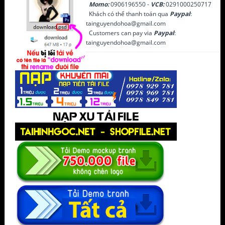
Momo:
0906196550 -
VCB:
0291000250717
Khách có thể thanh toán qua
Paypal
:
tainguyendohoa@gmail.com
Customers can pay via
Paypal
:
tainguyendohoa@gmail.com