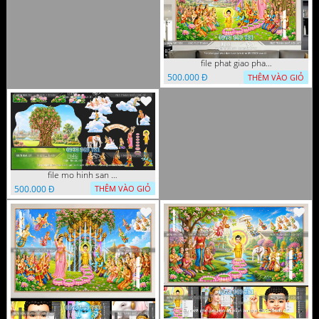
file phat giao phat dan vuon lam ty ni 05052026 dao t5
500.000 Đ
THÊM VÀO GIỎ
file mo hinh san khau vuon lam ty ni tach lop file tranh phat giao 16052026 dao
500.000 Đ
THÊM VÀO GIỎ