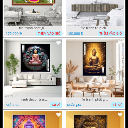
file tranh phat giao cay bo de thich ca 28092023
file tranh truc chi phat giao cay bo de 06062023
175.000 Đ
180.000 Đ
THÊM VÀO GIỎ
THÊM VÀO GIỎ
Tranh decor trang trí tường Phật giáo
file tranh phật giáo mẫu mới nhất
Miễn phí
Miễn phí
TẢI VỀ
TẢI VỀ