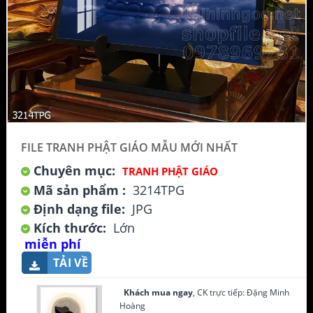
FILE TRANH PHẬT GIÁO MẪU MỚI NHẤT
Chuyên mục:
TRANH PHẬT GIÁO
Mã sản phẩm :
3214TPG
Định dạng file:
JPG
Kích thước:
Lớn
miễn phí
TẢI VỀ
Khách mua ngay
, CK trực tiếp: Đặng Minh
Hoàng