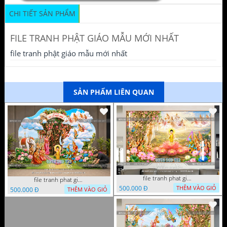
CHI TIẾT SẢN PHẨM
FILE TRANH PHẬT GIÁO MẪU MỚI NHẤT
file tranh phật giáo mẫu mới nhất
SẢN PHẨM LIÊN QUAN
file tranh phat giao le phat dan vuon lam ty ni 05052026 dao t6
file tranh phat giao tach lop mo hinh vuon lam ty ni 16052026 dao
500.000 Đ
THÊM VÀO GIỎ
500.000 Đ
THÊM VÀO GIỎ