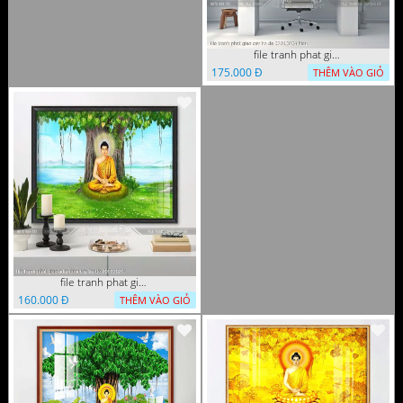
file tranh phat giao cay bo de 23012024 hieu
175.000 Đ
THÊM VÀO GIỎ
file tranh phat giao adia duoi cay bo de 20012024
160.000 Đ
THÊM VÀO GIỎ