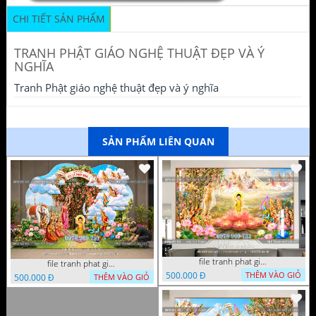
CHI TIẾT SẢN PHẨM
TRANH PHẬT GIÁO NGHỆ THUẬT ĐẸP VÀ Ý
NGHĨA
Tranh Phật giáo nghệ thuật đẹp và ý nghĩa
SẢN PHẨM LIÊN QUAN
file tranh phat giao le phat dan vuon lam ty ni 05052026 dao t6
file tranh phat giao tach lop mo hinh vuon lam ty ni 16052026 dao
500.000 Đ
THÊM VÀO GIỎ
500.000 Đ
THÊM VÀO GIỎ