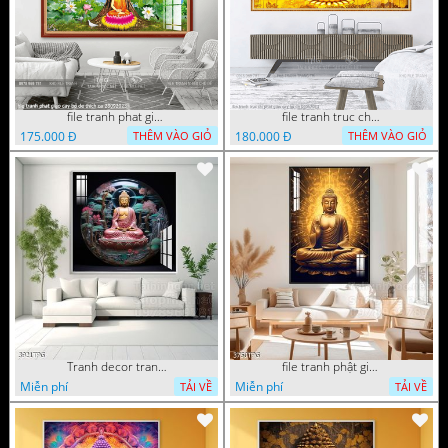
file tranh phat giao cay bo de thich ca 28092023
file tranh truc chi phat giao cay bo de 06062023
175.000 Đ
180.000 Đ
THÊM VÀO GIỎ
THÊM VÀO GIỎ
Tranh decor trang trí tường Phật giáo
file tranh phật giáo mẫu mới nhất
Miễn phí
Miễn phí
TẢI VỀ
TẢI VỀ