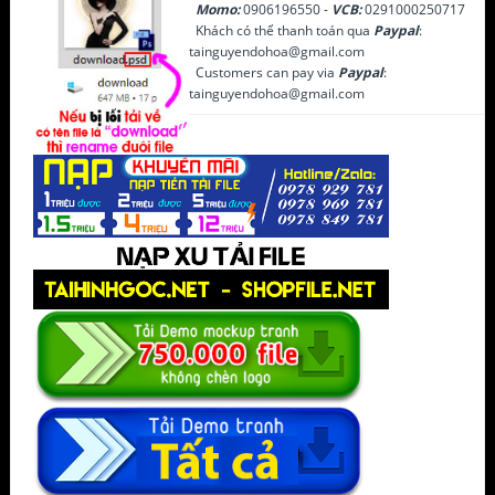
Momo:
0906196550 -
VCB:
0291000250717
Khách có thể thanh toán qua
Paypal
:
tainguyendohoa@gmail.com
Customers can pay via
Paypal
:
tainguyendohoa@gmail.com