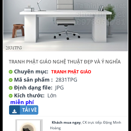
TRANH PHẬT GIÁO NGHỆ THUẬT ĐẸP VÀ Ý NGHĨA
Chuyên mục:
TRANH PHẬT GIÁO
Mã sản phẩm :
2831TPG
Định dạng file:
JPG
Kích thước:
Lớn
miễn phí
TẢI VỀ
Khách mua ngay
, CK trực tiếp: Đặng Minh
Hoàng