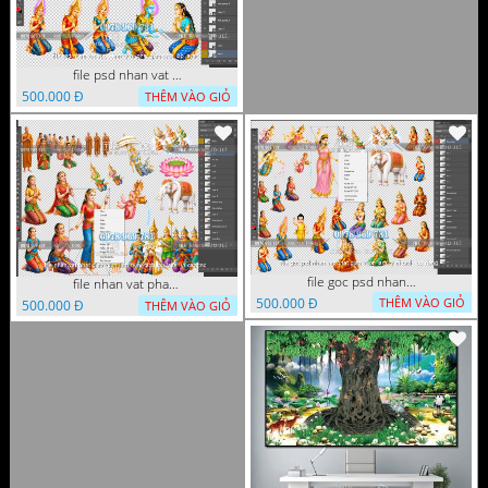
file psd nhan vat vuon lam ty ni phat giao tach lop layer
500.000 Đ
THÊM VÀO GIỎ
file goc psd nhan vat phat giao vuon lam ty ni tach lop rieng
file nhan vat phat giao vuon lam ty ni tach lop layer in cat cnc
500.000 Đ
THÊM VÀO GIỎ
500.000 Đ
THÊM VÀO GIỎ