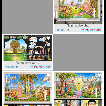
file phat giao phat dan vuon lam ty ni 05052026 dao t5
500.000 Đ
THÊM VÀO GIỎ
file mo hinh san khau vuon lam ty ni tach lop file tranh phat giao 16052026 dao
500.000 Đ
THÊM VÀO GIỎ