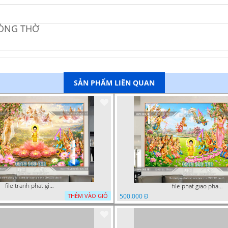
HÒNG THỜ
SẢN PHẨM LIÊN QUAN
file tranh phat giao le phat dan vuon lam ty ni 05052026 dao t6
file phat giao phat dan vuon lam ty ni 05052026 dao t5
THÊM VÀO GIỎ
500.000 Đ