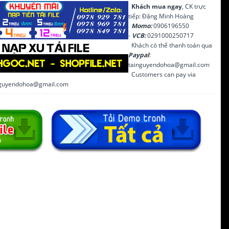
Khách mua ngay
, CK trực
tiếp: Đặng Minh Hoàng
Momo:
0906196550
-
VCB:
0291000250717
Khách có thể thanh toán qua
Paypal
:
tainguyendohoa@gmail.com
Customers can pay via
inguyendohoa@gmail.com