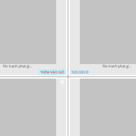
file tranh phat giao phat dan vuon lam ty ni 05052026 dao t1
file tranh phat giao le phat dan vuon lam ty ni 05052026 dao t2
500.000 Đ
THÊM VÀO GIỎ