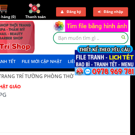
Đăng ký
Đăng nhập
 hàng (
0
)
Thanh toán
NH TẾT
FILE MỚI CẬP NHẬT
LIÊN HỆ
TẢI DEMO
 TRANG TRÍ TƯỜNG PHÒNG THỜ
HẬT GIÁO
PG