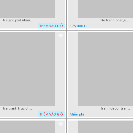
file goc psd nhan vat phat giao vuon lam ty ni tach lop rieng
file tranh phat giao cay bo de 23012024 hieu
175.000 Đ
THÊM VÀO GIỎ
file tranh truc chi phat giao cay bo de 06062023
Tranh decor trang trí tường Phật giáo
Miễn phí
THÊM VÀO GIỎ