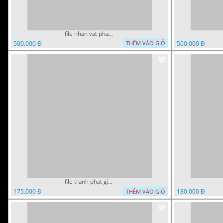
file nhan vat phat giao vuon lam ty ni tach lop layer in cat cnc
500.000 Đ
500.000 Đ
THÊM VÀO GIỎ
file tranh phat giao cay bo de thich ca 28092023
175.000 Đ
180.000 Đ
THÊM VÀO GIỎ