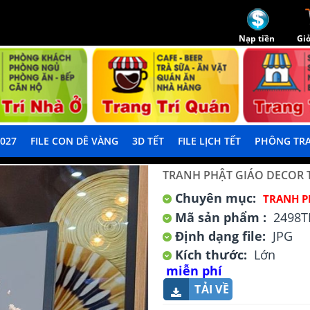
Nạp tiền
Giỏ
2027
FILE CON DÊ VÀNG
3D TẾT
FILE LỊCH TẾT
PHÔNG TRA
TRANH PHẬT GIÁO DECOR
Chuyên mục:
TRANH P
Mã sản phẩm :
2498T
Định dạng file:
JPG
Kích thước:
Lớn
miễn phí
TẢI VỀ