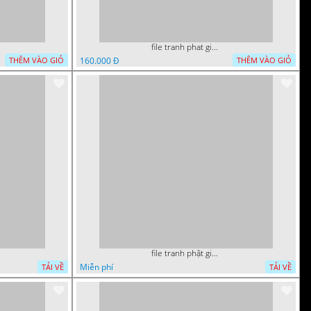
file tranh phat giao adia duoi cay bo de 20012024
160.000 Đ
THÊM VÀO GIỎ
THÊM VÀO GIỎ
file tranh phật giáo mẫu mới nhất
Miễn phí
TẢI VỀ
TẢI VỀ