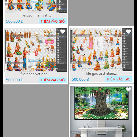
file psd nhan vat vuon lam ty ni phat giao tach lop layer
500.000 Đ
THÊM VÀO GIỎ
file goc psd nhan vat phat giao vuon lam ty ni tach lop rieng
file nhan vat phat giao vuon lam ty ni tach lop layer in cat cnc
500.000 Đ
THÊM VÀO GIỎ
500.000 Đ
THÊM VÀO GIỎ