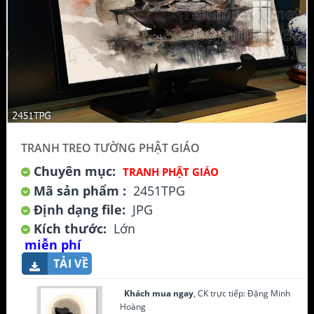
TRANH TREO TƯỜNG PHẬT GIÁO
Chuyên mục:
TRANH PHẬT GIÁO
Mã sản phẩm :
2451TPG
Định dạng file:
JPG
Kích thước:
Lớn
miễn phí
TẢI VỀ
Khách mua ngay
, CK trực tiếp: Đặng Minh
Hoàng