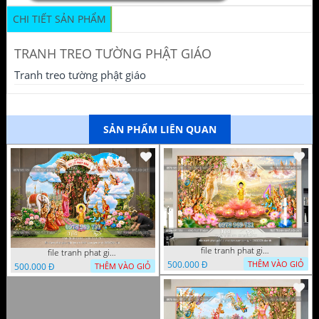
CHI TIẾT SẢN PHẨM
TRANH TREO TƯỜNG PHẬT GIÁO
Tranh treo tường phật giáo
SẢN PHẨM LIÊN QUAN
file tranh phat giao le phat dan vuon lam ty ni 05052026 dao t6
file tranh phat giao tach lop mo hinh vuon lam ty ni 16052026 dao
500.000 Đ
THÊM VÀO GIỎ
500.000 Đ
THÊM VÀO GIỎ