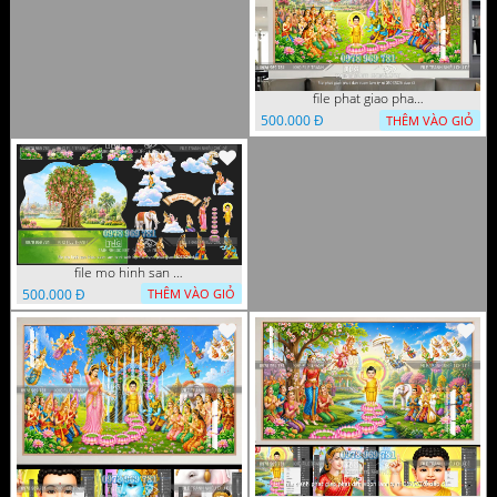
file phat giao phat dan vuon lam ty ni 05052026 dao t5
500.000 Đ
THÊM VÀO GIỎ
file mo hinh san khau vuon lam ty ni tach lop file tranh phat giao 16052026 dao
500.000 Đ
THÊM VÀO GIỎ