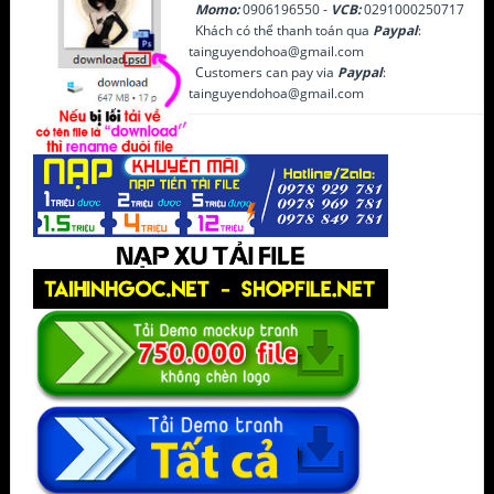
Momo:
0906196550 -
VCB:
0291000250717
Khách có thể thanh toán qua
Paypal
:
tainguyendohoa@gmail.com
Customers can pay via
Paypal
:
tainguyendohoa@gmail.com