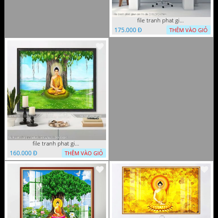
file tranh phat giao cay bo de 23012024 hieu
175.000 Đ
THÊM VÀO GIỎ
file tranh phat giao adia duoi cay bo de 20012024
160.000 Đ
THÊM VÀO GIỎ