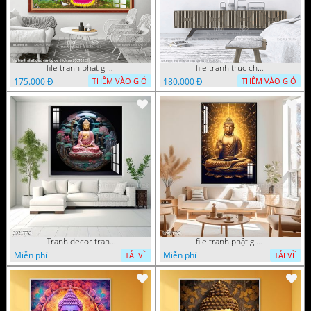
file tranh phat giao cay bo de thich ca 28092023
file tranh truc chi phat giao cay bo de 06062023
175.000 Đ
180.000 Đ
THÊM VÀO GIỎ
THÊM VÀO GIỎ
Tranh decor trang trí tường Phật giáo
file tranh phật giáo mẫu mới nhất
Miễn phí
Miễn phí
TẢI VỀ
TẢI VỀ