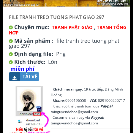
FILE TRANH TREO TUONG PHAT GIAO 297
Chuyên mục:
,
TRANH PHẬT GIÁO
TRANH TỔNG
HỢP
Mã sản phẩm :
file tranh treo tuong phat
giao 297
Định dạng file:
Png
Kích thước:
Lớn
miễn phí
TẢI VỀ
Khách mua ngay
, CK trực tiếp: Đặng Minh
Hoàng
Momo:
0906196550 -
VCB:
0291000250717
Khách có thể thanh toán qua
Paypal
:
tainguyendohoa@gmail.com
Customers can pay via
Paypal
:
tainguyendohoa@gmail.com