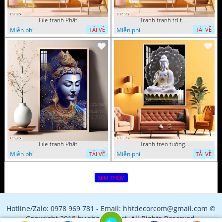
File tranh Phật
Tranh tranh trí tường phật giáo sang trọng
Miễn phí
Miễn phí
TẢI VỀ
TẢI VỀ
File tranh Phật
Tranh treo tường phật giáo
Miễn phí
Miễn phí
TẢI VỀ
TẢI VỀ
XEM THÊM
Hotline/Zalo: 0978 969 781 - Email: hhtdecorcom@gmail.com ©
Copyright 2018 by shopfile.net. All Rights Reserved.