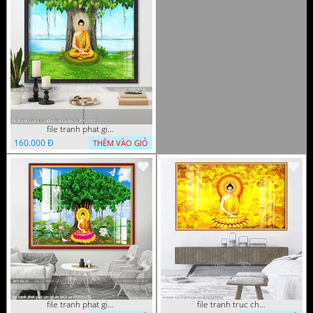
file tranh phat giao adia duoi cay bo de 20012024
160.000 Đ
THÊM VÀO GIỎ
file tranh phat giao cay bo de thich ca 28092023
file tranh truc chi phat giao cay bo de 06062023