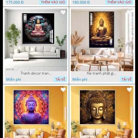
175.000 Đ
180.000 Đ
THÊM VÀO GIỎ
THÊM VÀO GIỎ
Tranh decor trang trí tường Phật giáo
file tranh phật giáo mẫu mới nhất
Miễn phí
Miễn phí
TẢI VỀ
TẢI VỀ