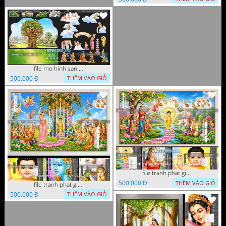
file mo hinh san khau vuon lam ty ni tach lop file tranh phat giao 16052026 dao
500.000 Đ
THÊM VÀO GIỎ
file tranh phat giao phat dan vuon lam ty ni 05052026 dao t1
500.000 Đ
THÊM VÀO GIỎ
file tranh phat giao phat dan vuon lam ty ni 05052026 dao t3
500.000 Đ
THÊM VÀO GIỎ