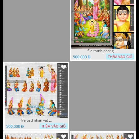
file tranh phat giao le phat dan vuon lam ty ni 05052026 dao t2
500.000 Đ
THÊM VÀO GIỎ
file psd nhan vat vuon lam ty ni phat giao tach lop layer
500.000 Đ
THÊM VÀO GIỎ