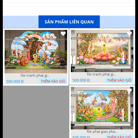
SẢN PHẨM LIÊN QUAN
file tranh phat giao le phat dan vuon lam ty ni 05052026 dao t6
file tranh phat giao tach lop mo hinh vuon lam ty ni 16052026 dao
500.000 Đ
THÊM VÀO GIỎ
500.000 Đ
THÊM VÀO GIỎ
file phat giao phat dan vuon lam ty ni 05052026 dao t5
500.000 Đ
THÊM VÀO GIỎ