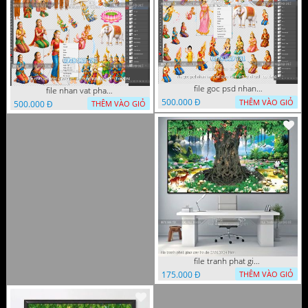
file goc psd nhan vat phat giao vuon lam ty ni tach lop rieng
file nhan vat phat giao vuon lam ty ni tach lop layer in cat cnc
500.000 Đ
THÊM VÀO GIỎ
500.000 Đ
THÊM VÀO GIỎ
file tranh phat giao cay bo de 23012024 hieu
175.000 Đ
THÊM VÀO GIỎ