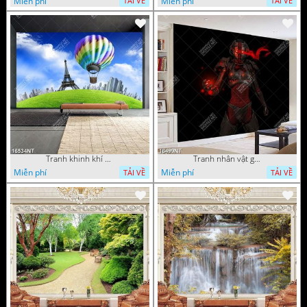
Miễn phí
Miễn phí
TẢI VỀ
TẢI VỀ
Tranh khinh khí cầu
Tranh nhân vật game
Miễn phí
Miễn phí
TẢI VỀ
TẢI VỀ