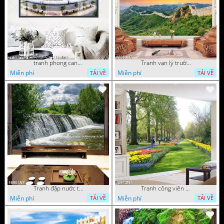
tranh phong canh ben cang 07022023 hieu
Tranh vạn lý trường thành 16989NT
Miễn phí
Miễn phí
TẢI VỀ
TẢI VỀ
Tranh đập nước tràn
Tranh công viên có nhiều cây xanh và hoa nở
Miễn phí
Miễn phí
TẢI VỀ
TẢI VỀ