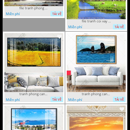
file tranh phong canh 8 5 22 tien
Miễn phí
TẢI VỀ
file tranh coi xay gio ben canh dong tranh treo tuong
Miễn phí
TẢI VỀ
tranh phong canh dong lua 07022023 quyen
tranh phong canh bien nui doi 2422023 dao
Miễn phí
Miễn phí
TẢI VỀ
TẢI VỀ