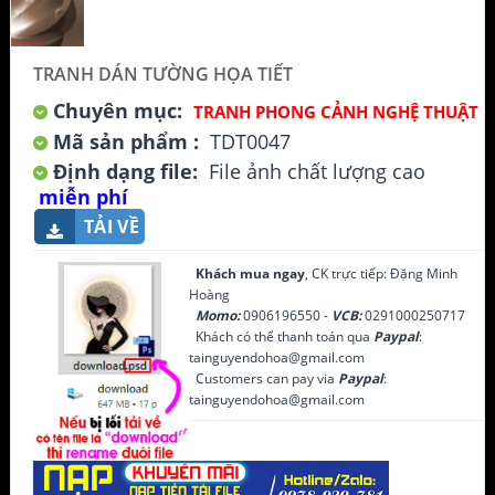
TRANH DÁN TƯỜNG HỌA TIẾT
Chuyên mục:
TRANH PHONG CẢNH NGHỆ THUẬT
Mã sản phẩm :
TDT0047
Định dạng file:
File ảnh chất lượng cao
miễn phí
TẢI VỀ
Khách mua ngay
, CK trực tiếp: Đặng Minh
Hoàng
Momo:
0906196550 -
VCB:
0291000250717
Khách có thể thanh toán qua
Paypal
:
tainguyendohoa@gmail.com
Customers can pay via
Paypal
:
tainguyendohoa@gmail.com