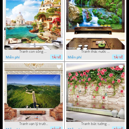
Tranh con sông xanh
Tranh thác nước thiên nhiên tuyệt đẹp 16604NT
Miễn phí
Miễn phí
TẢI VỀ
TẢI VỀ
Tranh vạn lý trường thành 16591NT
Tranh bức tường phủ hoa file gốc