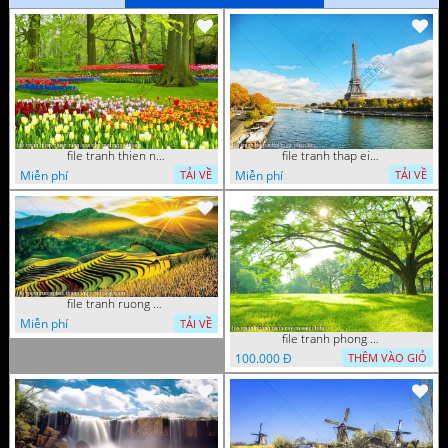
file tranh thien nhien rung hoa dep mat nghe thuat
file tranh thap eiffel nuoc phap dep
Miễn phí
Miễn phí
TẢI VỀ
TẢI VỀ
file tranh ruong bac thang vung cao viet nam
Miễn phí
TẢI VỀ
file tranh phong canh cay co xanh tuoi
100.000 Đ
THÊM VÀO GIỎ