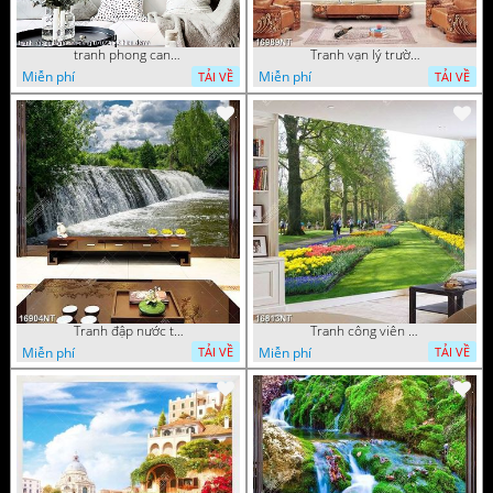
tranh phong canh ben cang 07022023 hieu
Tranh vạn lý trường thành 16989NT
Miễn phí
Miễn phí
TẢI VỀ
TẢI VỀ
Tranh đập nước tràn
Tranh công viên có nhiều cây xanh và hoa nở
Miễn phí
Miễn phí
TẢI VỀ
TẢI VỀ