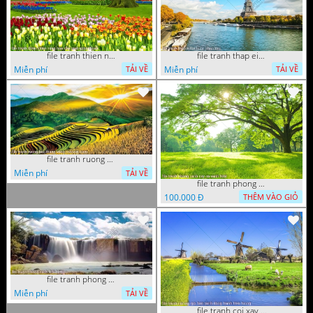
file tranh thien nhien rung hoa dep mat nghe thuat
file tranh thap eiffel nuoc phap dep
Miễn phí
Miễn phí
TẢI VỀ
TẢI VỀ
file tranh ruong bac thang vung cao viet nam
Miễn phí
TẢI VỀ
file tranh phong canh cay co xanh tuoi
100.000 Đ
THÊM VÀO GIỎ
file tranh phong canh 8 5 22 tien
Miễn phí
TẢI VỀ
file tranh coi xay gio ben canh dong tranh treo tuong