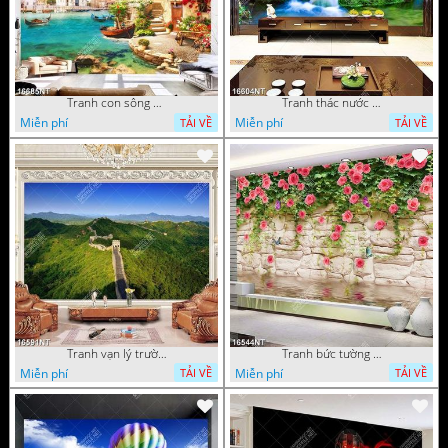
Tranh con sông xanh
Tranh thác nước thiên nhiên tuyệt đẹp 16604NT
Miễn phí
Miễn phí
TẢI VỀ
TẢI VỀ
Tranh vạn lý trường thành 16591NT
Tranh bức tường phủ hoa file gốc
Miễn phí
Miễn phí
TẢI VỀ
TẢI VỀ