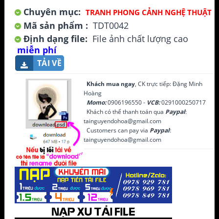
Chuyên mục:
TRANH PHONG CẢNH NGHỆ THUẬT
Mã sản phẩm :
TDT0042
Định dạng file:
File ảnh chất lượng cao
miễn phí
TẢI VỀ
Khách mua ngay
, CK trực tiếp: Đặng Minh
Hoàng
Momo:
0906196550 -
VCB:
0291000250717
Khách có thể thanh toán qua
Paypal
:
tainguyendohoa@gmail.com
Customers can pay via
Paypal
:
tainguyendohoa@gmail.com