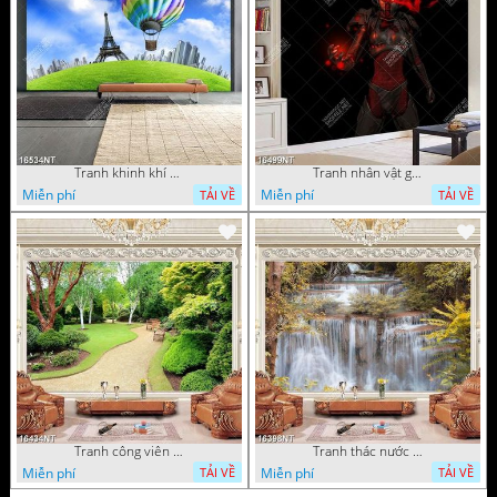
Tranh khinh khí cầu
Tranh nhân vật game
Miễn phí
Miễn phí
TẢI VỀ
TẢI VỀ
Tranh công viên cây xanh 16434NT
Tranh thác nước hùng vỹ 16398NT
Miễn phí
Miễn phí
TẢI VỀ
TẢI VỀ