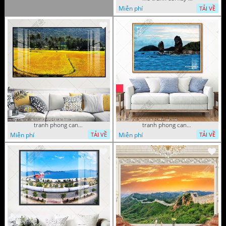
Miễn phí
TẢI VỀ
tranh phong canh dong lua 07022023 quyen
tranh phong canh bien nui doi 2422023 dao
Miễn phí
Miễn phí
TẢI VỀ
TẢI VỀ