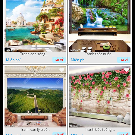
Tranh con sông xanh
Tranh thác nước thiên nhiên tuyệt đẹp 16604NT
Miễn phí
Miễn phí
TẢI VỀ
TẢI VỀ
Tranh vạn lý trường thành 16591NT
Tranh bức tường phủ hoa file gốc