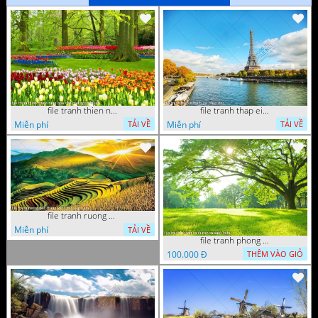
file tranh thien nhien rung hoa dep mat nghe thuat
file tranh thap eiffel nuoc phap dep
Miễn phí
Miễn phí
TẢI VỀ
TẢI VỀ
file tranh ruong bac thang vung cao viet nam
Miễn phí
TẢI VỀ
file tranh phong canh cay co xanh tuoi
100.000 Đ
THÊM VÀO GIỎ