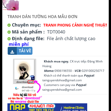
TRANH DÁN TƯỜNG HOA MẪU ĐƠN
Chuyên mục:
TRANH PHONG CẢNH NGHỆ THUẬT
Mã sản phẩm :
TDT0040
Định dạng file:
File ảnh chất lượng cao
miễn phí
TẢI VỀ
Khách mua ngay
, CK trực tiếp: Đặng Minh
Hoàng
Momo:
0906196550 -
VCB:
0291000250717
Khách có thể thanh toán qua
Paypal
:
tainguyendohoa@gmail.com
Customers can pay via
Paypal
:
tainguyendohoa@gmail.com