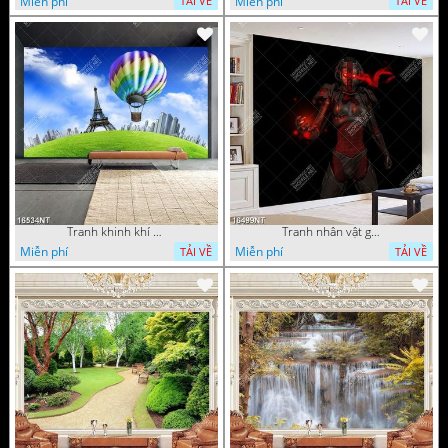
Miễn phí
Miễn phí
TẢI VỀ
TẢI VỀ
Tranh khinh khí cầu
Tranh nhân vật game
Miễn phí
Miễn phí
TẢI VỀ
TẢI VỀ