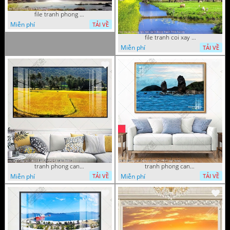
file tranh phong canh 8 5 22 tien
Miễn phí
TẢI VỀ
file tranh coi xay gio ben canh dong tranh treo tuong
Miễn phí
TẢI VỀ
tranh phong canh dong lua 07022023 quyen
tranh phong canh bien nui doi 2422023 dao
Miễn phí
Miễn phí
TẢI VỀ
TẢI VỀ