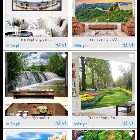
tranh phong canh ben cang 07022023 hieu
Tranh vạn lý trường thành 16989NT
Miễn phí
Miễn phí
TẢI VỀ
TẢI VỀ
Tranh đập nước tràn
Tranh công viên có nhiều cây xanh và hoa nở
Miễn phí
Miễn phí
TẢI VỀ
TẢI VỀ