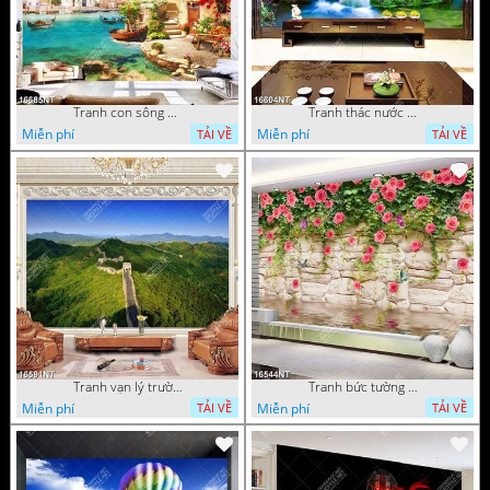
Tranh con sông xanh
Tranh thác nước thiên nhiên tuyệt đẹp 16604NT
Miễn phí
Miễn phí
TẢI VỀ
TẢI VỀ
Tranh vạn lý trường thành 16591NT
Tranh bức tường phủ hoa file gốc
Miễn phí
Miễn phí
TẢI VỀ
TẢI VỀ