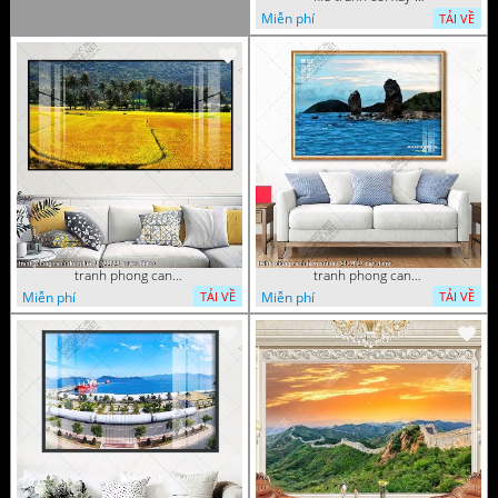
Miễn phí
TẢI VỀ
tranh phong canh dong lua 07022023 quyen
tranh phong canh bien nui doi 2422023 dao
Miễn phí
Miễn phí
TẢI VỀ
TẢI VỀ