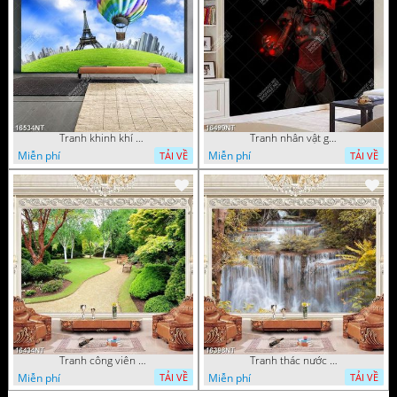
Tranh khinh khí cầu
Tranh nhân vật game
Miễn phí
Miễn phí
TẢI VỀ
TẢI VỀ
Tranh công viên cây xanh 16434NT
Tranh thác nước hùng vỹ 16398NT
Miễn phí
Miễn phí
TẢI VỀ
TẢI VỀ