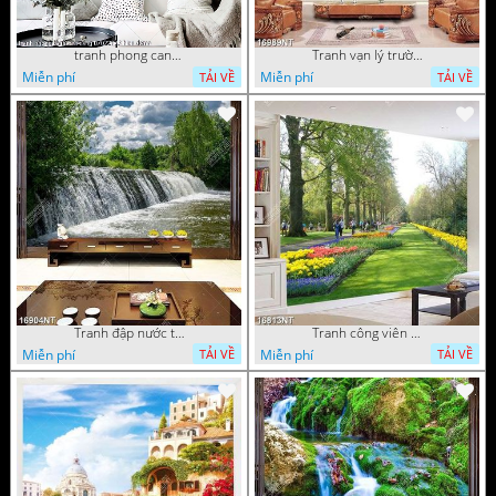
tranh phong canh ben cang 07022023 hieu
Tranh vạn lý trường thành 16989NT
Miễn phí
Miễn phí
TẢI VỀ
TẢI VỀ
Tranh đập nước tràn
Tranh công viên có nhiều cây xanh và hoa nở
Miễn phí
Miễn phí
TẢI VỀ
TẢI VỀ