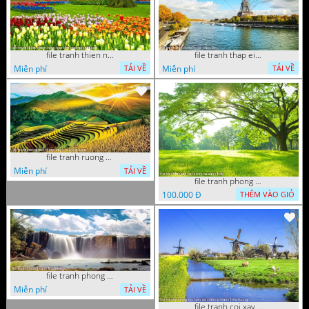
file tranh thien nhien rung hoa dep mat nghe thuat
file tranh thap eiffel nuoc phap dep
Miễn phí
Miễn phí
TẢI VỀ
TẢI VỀ
file tranh ruong bac thang vung cao viet nam
Miễn phí
TẢI VỀ
file tranh phong canh cay co xanh tuoi
100.000 Đ
THÊM VÀO GIỎ
file tranh phong canh 8 5 22 tien
Miễn phí
TẢI VỀ
file tranh coi xay gio ben canh dong tranh treo tuong