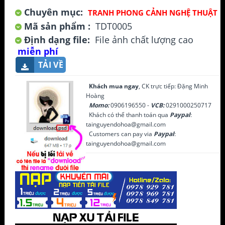
Chuyên mục:
TRANH PHONG CẢNH NGHỆ THUẬT
Mã sản phẩm :
TDT0005
Định dạng file:
File ảnh chất lượng cao
miễn phí
TẢI VỀ
Khách mua ngay
, CK trực tiếp: Đặng Minh
Hoàng
Momo:
0906196550 -
VCB:
0291000250717
Khách có thể thanh toán qua
Paypal
:
tainguyendohoa@gmail.com
Customers can pay via
Paypal
:
tainguyendohoa@gmail.com