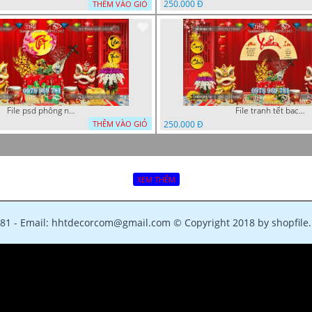
250.000 Đ
THÊM VÀO GIỎ
File psd phông nền trang trí tết background chụp hình tết 1120VTT
File tranh tết background phông chụp hình tết tất niên 1119VTT
250.000 Đ
THÊM VÀO GIỎ
XEM THÊM
781 - Email: hhtdecorcom@gmail.com © Copyright 2018 by shopfile.n