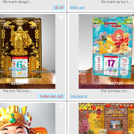
file tranh dong ho tai loc tet cay kim tien phuc loc tho than tai di lac 072026 70
file tranh tai loc tet cay kim tien phuc loc tho than tai di lac 082026 28
Miễn phí
TẢI VỀ
File lịch Tết treo tường di lặc vàng gold 1515LT
File lịch bloc treo tường thần tài cưỡi cá chép thuận buồm xuôi gió 1477LT
200.000 Đ
THÊM VÀO GIỎ