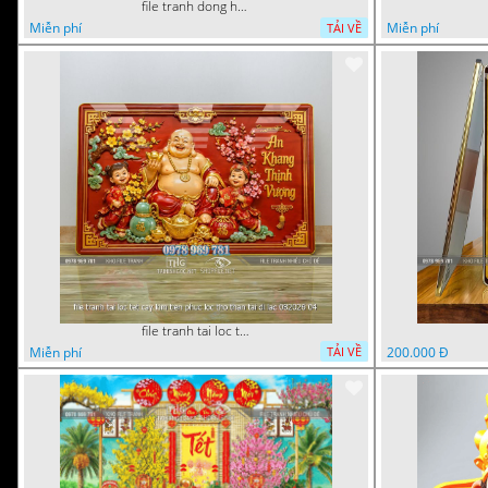
file tranh dong ho tai loc tet cay kim tien phuc loc tho than tai di lac 072026 93
Miễn phí
Miễn phí
TẢI VỀ
file tranh tai loc tet cay kim tien phuc loc tho than tai di lac 082026 04
Miễn phí
200.000 Đ
TẢI VỀ