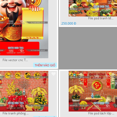
File psd tranh tết năm mới background phông nền tết mai đào bánh tét 1129VTT
250.000 Đ
File vector cnc Tết thần tài lịch tài lộc cầm vàng tết 1133VTT
THÊM VÀO GIỎ
File tranh phông chụp hình tết file background tranh tết 1125VTT
File psd tách lớp tranh tết phông nền background trang trí 1123VTT