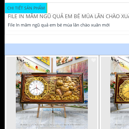
CHI TIẾT SẢN PHẨM
FILE IN MÂM NGŨ QUẢ EM BÉ MÚA LÂN CHÀO XU
File In mâm ngũ quả em bé múa lân chào xuân mới