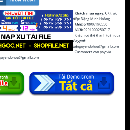
Khách mua ngay
, CK trực
tiếp: Đặng Minh Hoàng
Momo:
0906196550
-
VCB:
0291000250717
Khách có thể thanh toán qua
Paypal
:
tainguyendohoa@gmail.com
Customers can pay via
inguyendohoa@gmail.com