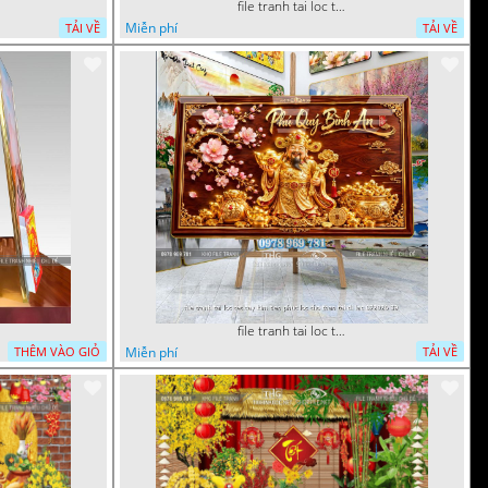
file tranh tai loc tet cay kim tien phuc loc tho than tai di lac 082026 20
Miễn phí
TẢI VỀ
TẢI VỀ
file tranh tai loc tet cay kim tien phuc loc tho than tai di lac 072026 39
Miễn phí
THÊM VÀO GIỎ
TẢI VỀ