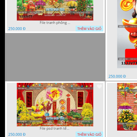
File tranh phông nền background tết chụp hình chụp ảnh tết thần tài mai đào xuân 1143VTT
250.000 Đ
THÊM VÀO GIỎ
250.000 Đ
File psd tranh tết năm mới phông nền chụp hình tết décor 1126VTT
250.000 Đ
THÊM VÀO GIỎ