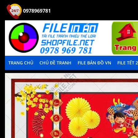
0978969781
TRANG CHỦ
CHỦ ĐỀ TRANH
FILE BẢN ĐỒ VN
FILE TẾT 