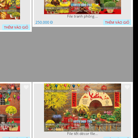
File tranh phông nền background décor tết 1128VTT
250.000 Đ
THÊM VÀO GIỎ
THÊM VÀO GIỎ
File tết décor file tranh background chụp hình tết 1122VTT