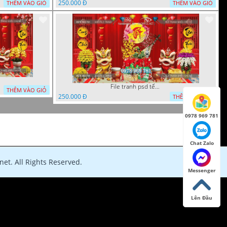
250.000 Đ
THÊM VÀO GIỎ
THÊM VÀO GIỎ
File tranh psd tết phông nền background tết 1116VTT
THÊM VÀO GIỎ
250.000 Đ
THÊM VÀO GIỎ
0978 969 781
Chat Zalo
et. All Rights Reserved.
Messenger
Lên Đầu