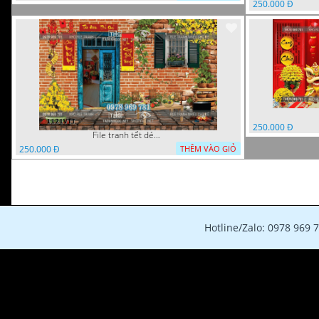
250.000 Đ
250.000 Đ
File tranh tết décor trang trí quán cà phê 1121VTT
250.000 Đ
THÊM VÀO GIỎ
Hotline/Zalo: 0978 969 