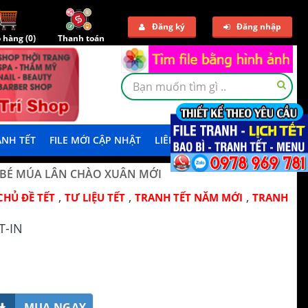
Đăng ký
Đăng nhập
 hàng (
0
)
Thanh toán
NH TẾT
FILE MỚI CẬP NHẬT
LIÊN HỆ
TẢI DEMO
 BÉ MÚA LÂN CHÀO XUÂN MỚI
,
,
,
CHỦ ĐỀ TẾT
TƯ LIỆU TẾT
TRANH TẾT NĂM MỚI
TRANH
T-IN
MUA NGAY