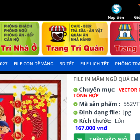
Nạp tiền
Giỏ
2027
FILE CON DÊ VÀNG
3D TẾT
FILE LỊCH TẾT
PHÔNG TRA
FILE IN MÂM NGŨ QUẢ EM
Chuyên mục:
VECTOR 
TỔNG HỢP
Mã sản phẩm :
552VT
Định dạng file:
Jpg
Kích thước:
Lớn
167.000 vnđ
THÊM VÀO GIỎ