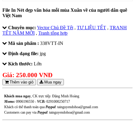
File In Nét đẹp văn hóa mỗi mùa Xuân về của người dân quê
Việt Nam
Chuyên mục:
Vector Chủ Đề Tết
,
TƯ LIỆU TẾT
,
TRANH
TẾT NĂM MỚI
,
Tranh tổng hợp
Mã sản phẩm :
338VTT-IN
Định dạng file:
jpg
Kích thước:
Lớn
Giá:
250.000 VNĐ
Thêm vào giỏ
Mua ngay
Khách mua ngay
, CK trực tiếp: Đặng Minh Hoàng
Momo:
0906196550 -
VCB:
0291000250717
Khách có thể thanh toán qua
Paypal
: tainguyendohoa@gmail.com
Customers can pay via
Paypal
: tainguyendohoa@gmail.com