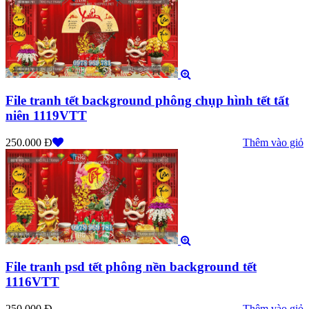
File tranh tết background phông chụp hình tết tất
niên 1119VTT
250.000 Đ
Thêm vào giỏ
File tranh psd tết phông nền background tết
1116VTT
250.000 Đ
Thêm vào giỏ