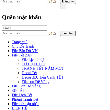
Đăng ký
×
Quên mật khẩu
Tiếp tục
Trang chủ
Chủ Đề Tranh
File Bản Đồ VN
File Tết 2027
File Lịch 2027
TƯ LIỆU TẾT
TRANH TẾT NĂM MỚI
Decal Tết
Decor 3D, Tiểu Cảnh TẾT
File con Dê Vàng
File Con Dê Vàng
3D TẾT
File Lịch Tết
Phông Tranh Tết
File mới cập nhật
LIÊN HỆ