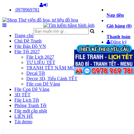
0978969781
Nạp tiền
Giỏ hàng (
0
)
Trang chủ
Thanh toán
Chủ Đề Tranh
Đăng ký
File Bản Đồ VN
Đăng nhập
File Tết 2027
File Lịch 2027
TƯ LIỆU TẾT
TRANH TẾT NĂM MỚI
Decal Tết
Decor 3D, Tiểu Cảnh TẾT
File con Dê Vàng
File Con Dê Vàng
3D TẾT
File Lịch Tết
Phông Tranh Tết
File mới cập nhật
LIÊN HỆ
Tải demo