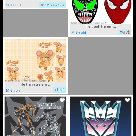
10.000 Đ
THÊM VÀO GIỎ
file tranh tre em tieu hoc man non nguoi nhen 36
Miễn phí
TẢI VỀ
file tranh tre em tieu hoc bia vo chuot nhay 16122022 vy
Miễn phí
TẢI VỀ