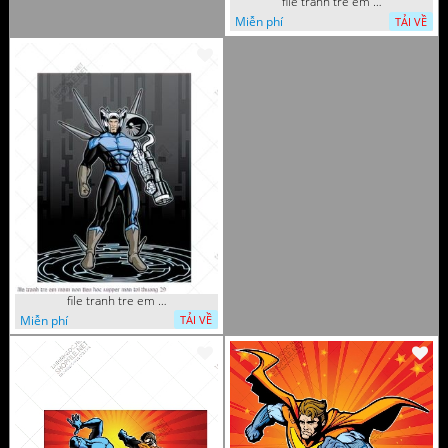
file tranh tre em mam non tieu hoc supper man toi thuong 35
Miễn phí
TẢI VỀ
file tranh tre em mam non tieu hoc supper man toi thuong 29
Miễn phí
TẢI VỀ