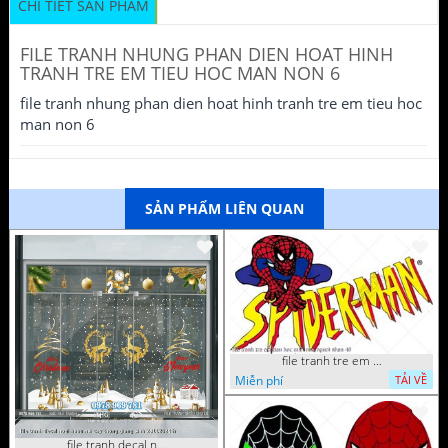
CHI TIẾT SẢN PHẨM
FILE TRANH NHUNG PHAN DIEN HOAT HINH
TRANH TRE EM TIEU HOC MAN NON 6
file tranh nhung phan dien hoat hinh tranh tre em tieu hoc
man non 6
SẢN PHẨM LIÊN QUAN
file tranh tre em tieu hoc man non nguoi nhen 40
Miễn phí
TẢI VỀ
file tranh decal noel huou nai cay thong giang sinh 28112024 h