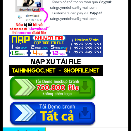
Khách có thể thanh toán qua
Paypal
:
tainguyendohoa@gmail.com
Customers can pay via
Paypal
:
tainguyendohoa@gmail.com